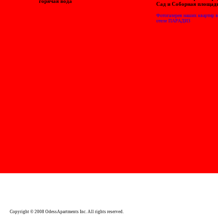
горячая вода
Сад и Соборная площад
Фотогалерея наших квартир в
отеле ПАРАДИЗ
Copyright © 2008 OdessApartments Inc. All rights reserved.