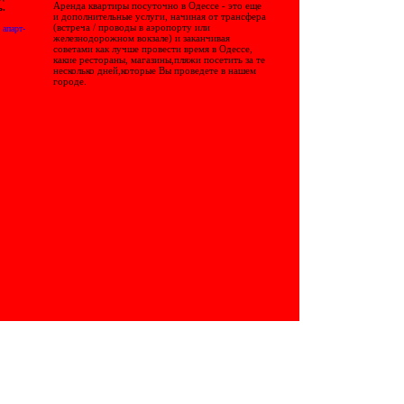
Аренда квартиры посуточно в Одессе - это еще
ь.
и дополнительные услуги, начиная от трансфера
(встреча / проводы в аэропорту или
 апарт-
железнодорожном вокзале) и заканчивая
советами как лучше провести время в Одессе,
какие рестораны, магазины,пляжи посетить за те
несколько дней,которые Вы проведете в нашем
городе.