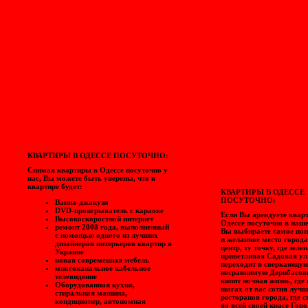
КВАРТИРЫ В ОДЕССЕ ПОСУТОЧНО:
Снимая квартиры в Одессе посуточно у
нас, Вы можете быть уверены, что в
квартире будет:
КВАРТИРЫ В ОДЕССЕ
ПОСУТОЧНО:
Ванна-джакузи
DVD-проигрыватель с караоке
Если Вы арендуете квар
Высокоскоростной интернет
Одессе посуточно в наше
ремонт 2008 года, выполненный
Вы выбираете самое по
с помощью одного из лучших
и желанное место город
дизайнеров интерьеров квартир в
центр, ту точку, где зеле
Украине
приветливая Садовая ул
новая современная мебель
переходит в сверкающую
многоканальное кабельное
несравнимую Дерибасовк
телевидение
кипит ночная жизнь, где 
Оборудованная кухня,
шагах от вас сотня луч
стиральная машина,
ресторанов города, где 
кондиционер, автономная
во всей своей красе Гор