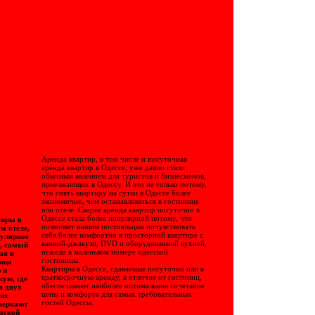
Аренда квартир, в том числе и посуточная
аренда квартир в Одессе, уже давно стало
обычным явлением для туристов и бизнесменов,
приезжающих в Одессу. И это не только потому,
что снять квартиру на сутки в Одессе более
экономично, чем останавливаться в гостинице
или отеле. Скорее аренда квартир посуточно в
Одессе стала более популярной потому, что
тиры в
позволяет нашим постояльцам почувствовать
м отеле,
себя более комфортно в просторной квартире с
пулярное
ванной-джакузи, DVD и оборудованной кухней,
а, самый
нежели в маленьком номере одесской
ная и
гостиницы.
ица
Квартиры в Одессе, сдаваемые посуточно или в
 и
краткосрочную аренду, в отличие от гостиниц,
ую, где
обеспечивают наиболее оптимальное сочетание
в двух
цены и комфорта для самых требовательных
ших
гостей Одессы.
сверкают
одской