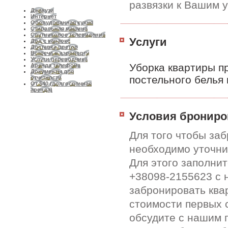
развязки к Вашим у
Джакузи
Интернет
Оборудованная кухня
Стиральная машина
Спутниковое телевидение
Услуги
Двд с караоке
Доставка цветов
Встреча в аэропорту
Услуги переводчика
Уборка квартиры п
Аренда телефона
Документы для
постельного белья 
отчетности
От $40 (долгосрочная
аренда)
Условия брониро
Для того чтобы за
необходимо уточни
Для этого заполни
+38098-2155623 с 
забронировать ква
стоимости первых 
обсудите с нашим 