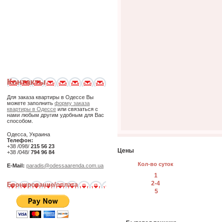
Контакты
Для заказа квартиры в Одессе Вы
можете заполнить
форму заказа
квартиры в Одессе
или связаться с
нами любым другим удобным для Вас
способом.
Одесса, Украина
Телефон:
+38 /098/
215 56 23
Цены
+38 /048/
794 96 84
Кол-во суток
E-Mail:
paradis@odessaarenda.com.ua
1
2-4
Бронирование/оплата
5