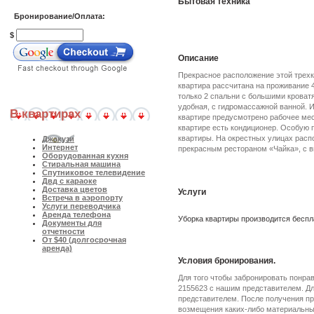
Бытовая техника
Бронирование/Оплата:
$
Описание
Прекрасное расположение этой трехк
квартира рассчитана на проживание
только 2 спальни с большими кроват
удобная, с гидромассажной ванной. 
В квартирах
квартире предусмотрено рабочее мес
квартире есть кондиционер. Особую 
квартиры. На окрестных улицах расп
Джакузи
Интернет
прекрасным рестораном «Чайка», с в
Оборудованная кухня
Стиральная машина
Спутниковое телевидение
Двд с караоке
Доставка цветов
Услуги
Встреча в аэропорту
Услуги переводчика
Аренда телефона
Уборка квартиры производится беспла
Документы для
отчетности
От $40 (долгосрочная
аренда)
Условия бронирования.
Для того чтобы забронировать понра
2155623 с нашим представителем. Дл
представителем. После получения пр
возмещения каких-либо материальных