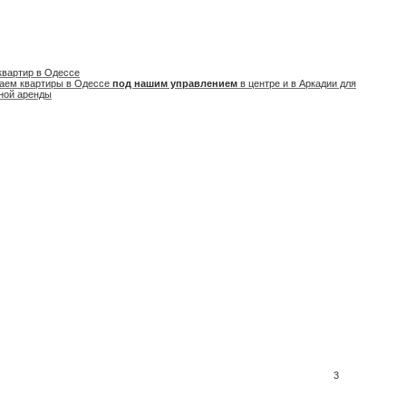
квартир в Одессе
аем квартиры в Одессе
под нашим управлением
в центре и в Аркадии для
ной аренды
3