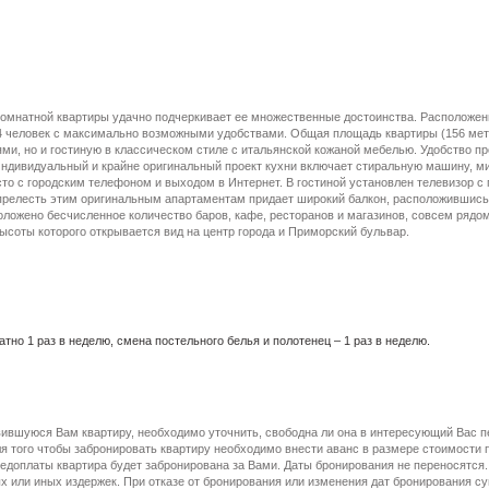
омнатной квартиры удачно подчеркивает ее множественные достоинства. Расположенна
 4 человек с максимально возможными удобствами. Общая площадь квартиры (156 мет
ями, но и гостиную в классическом стиле с итальянской кожаной мебелью. Удобство п
Индивидуальный и крайне оригинальный проект кухни включает стиральную машину, м
то с городским телефоном и выходом в Интернет. В гостиной установлен телевизор 
прелесть этим оригинальным апартаментам придает широкий балкон, расположившись 
оложено бесчисленное количество баров, кафе, ресторанов и магазинов, совсем рядо
ысоты которого открывается вид на центр города и Приморский бульвар.
тно 1 раз в неделю, смена постельного белья и полотенец – 1 раз в неделю.
вившуюся Вам квартиру, необходимо уточнить, свободна ли она в интересующий Вас п
я того чтобы забронировать квартиру необходимо внести аванс в размере стоимости
едоплаты квартира будет забронирована за Вами. Даты бронирования не переносятся.
 или иных издержек. При отказе от бронирования или изменения дат бронирования с