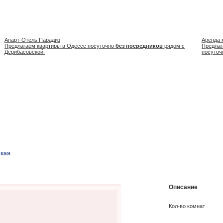
Апарт-Отель Парадиз
Аренда 
Предлагаем квартиры в Одессе посуточно
без посредников
рядом с
Предлаг
Дерибасовской.
посуточ
ская
Описание
Кол-во комнат