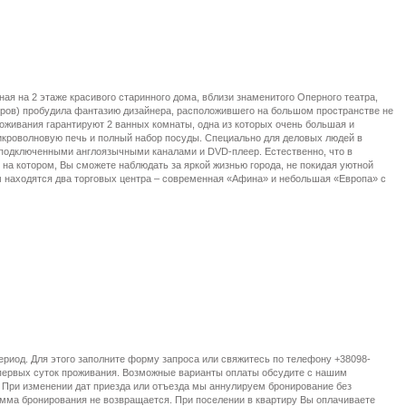
я на 2 этаже красивого старинного дома, вблизи знаменитого Оперного театра,
ров) пробудила фантазию дизайнера, расположившего на большом пространстве не
роживания гарантируют 2 ванных комнаты, одна из которых очень большая и
икроволновую печь и полный набор посуды. Специально для деловых людей в
с подключенными англоязычными каналами и DVD-плеер. Естественно, что в
на котором, Вы сможете наблюдать за яркой жизнью города, не покидая уютной
м находятся два торговых центра – современная «Афина» и небольшая «Европа» с
ериод. Для этого заполните форму запроса или свяжитесь по телефону +38098-
 первых суток проживания. Возможные варианты оплаты обсудите с нашим
 При изменении дат приезда или отъезда мы аннулируем бронирование без
умма бронирования не возвращается. При поселении в квартиру Вы оплачиваете