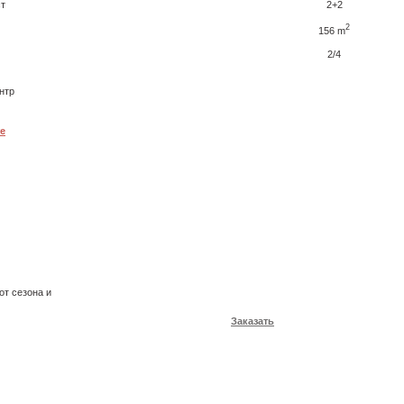
ст
2+2
2
156 m
2/4
нтр
е
от сезона и
Заказать