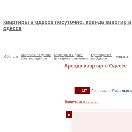
квартиры в одессе посуточно, аренда квартир в
одессе
Квартиры в Одессе
Квартиры в Одессе
Путеводитель
Об отеле
Контакты
(без посредников)
(в нашем управлении)
по Одессе
Аренда квартир в Одессе
117
Греческая / Ришельев
Вернуться в каталог
p