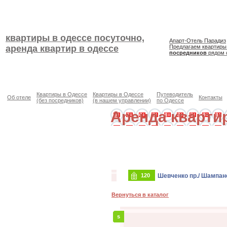
квартиры в одессе посуточно,
Апарт-Отель Парадиз
аренда квартир в одессе
Предлагаем квартиры
посредников
рядом 
Квартиры в Одессе
Квартиры в Одессе
Путеводитель
Об отеле
Контакты
(без посредников)
(в нашем управлении)
по Одессе
Аренда кварти
120
Шевченко пр./ Шампанс
Вернуться в каталог
s