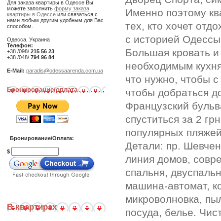
Для заказа квартиры в Одессе Вы
можете заполнить
форму заказа
Именно поэтому кв
квартиры в Одессе
или связаться с
нами любым другим удобным для Вас
тех, кто хочет отд
способом.
с историей Одессы.
Одесса, Украина
Телефон:
Большая кровать и
+38 /098/
215 56 23
+38 /048/
794 96 84
необходимым кухня
E-Mail:
paradis@odessaarenda.com.ua
что нужно, чтобы с
Бронирование/оплата
чтобы добраться д
Французский бульв
спуститься за 2 гр
популярных пляжей 
Бронирование/Оплата:
Детали: пр. Шевчен
$
линия домов, совр
спальня, двуспальн
машина-автомат, ко
микроволновка, пыл
В квартирах
посуда, белье. Чис