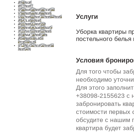
Джакузи
Интернет
Оборудованная кухня
Стиральная машина
Услуги
Спутниковое телевидение
Двд с караоке
Доставка цветов
Встреча в аэропорту
Уборка квартиры п
Услуги переводчика
Аренда телефона
постельного белья 
Документы для
отчетности
От $40 (долгосрочная
аренда)
Условия брониро
Для того чтобы за
необходимо уточни
Для этого заполни
+38098-2155623 с 
забронировать ква
стоимости первых 
обсудите с нашим 
квартира будет за