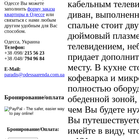
кабельным телеви
Одессе Вы можете
заполнить
форму заказа
диван, выполненн
квартиры в Одессе
или
связаться с нами любым
спальне стоит дву
другим удобным для Вас
способом.
дюймовый плазме
Одесса, Украина
телевидением, не
Телефон:
+38 /098/
215 56 23
придает дополнит
+38 /048/
794 96 84
месту. В кухне ст
E-Mail:
paradis@odessaarenda.com.ua
кофеварка и микр
полностью оборуд
обеденной зоной, 
Бронирование/оплата
чем Вы будете ну
Вы путешествуете
имейте в виду, чт
Бронирование/Оплата: