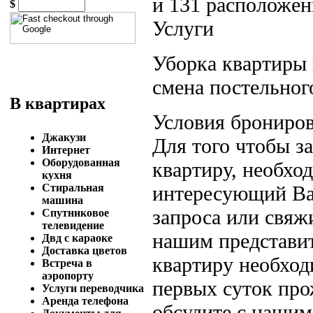
и 131 расположен
$
Услуги
Уборка квартиры 
смена постельного
В квартирах
Условия брониров
Джакузи
Для того чтобы 
Интернет
Оборудованная
квартиру, необход
кухня
интересующий Вас
Стиральная
машина
запроса или свяж
Спутниковое
телевидение
нашим представит
Двд с караоке
Доставка цветов
квартиру необход
Встреча в
аэропорту
первых суток пр
Услуги переводчика
Аренда телефона
обсудите с нашим