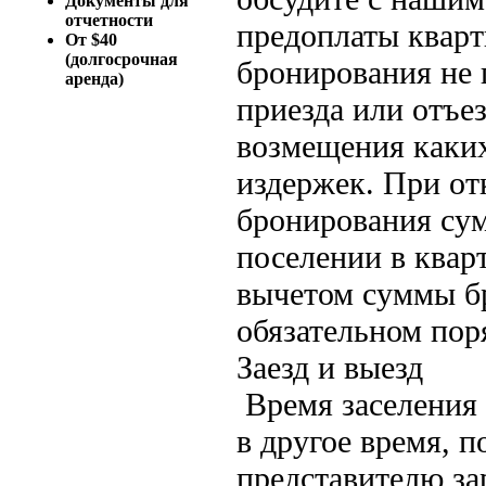
Документы для
отчетности
предоплаты кварт
От $40
(долгосрочная
бронирования не 
аренда)
приезда или отъе
возмещения каки
издержек. При от
бронирования сум
поселении в квар
вычетом суммы бр
обязательном пор
Заезд и выезд
Время заселения 
в другое время, 
представителю за