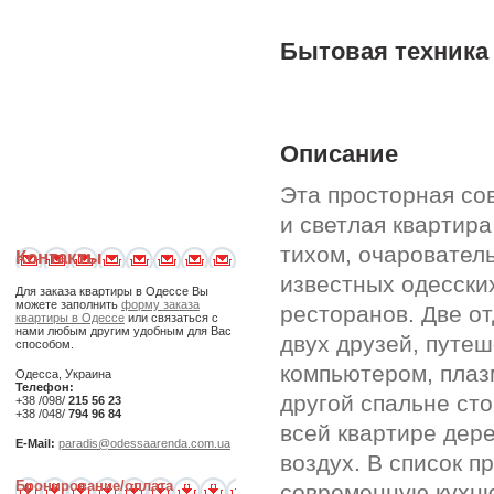
Бытовая техника
Описание
Эта просторная сов
и светлая квартира
тихом, очаровател
Контакты
известных одесски
Для заказа квартиры в Одессе Вы
можете заполнить
форму заказа
ресторанов. Две от
квартиры в Одессе
или связаться с
нами любым другим удобным для Вас
двух друзей, путе
способом.
компьютером, плаз
Одесса, Украина
Телефон:
другой спальне сто
+38 /098/
215 56 23
+38 /048/
794 96 84
всей квартире дер
E-Mail:
paradis@odessaarenda.com.ua
воздух. В список 
Бронирование/оплата
современную кухн