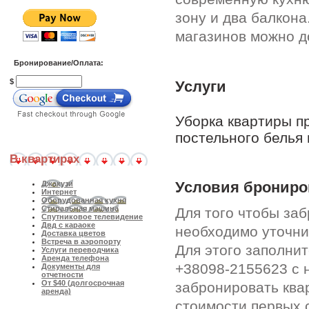
зону и два балкона
магазинов можно д
Бронирование/Оплата:
$
Услуги
Уборка квартиры п
постельного белья 
В квартирах
Условия брониро
Джакузи
Интернет
Оборудованная кухня
Стиральная машина
Для того чтобы за
Спутниковое телевидение
Двд с караоке
необходимо уточни
Доставка цветов
Встреча в аэропорту
Для этого заполни
Услуги переводчика
Аренда телефона
+38098-2155623 с 
Документы для
отчетности
От $40 (долгосрочная
забронировать ква
аренда)
стоимости первых 