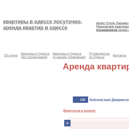
квартиры в одессе посуточно,
Апарт-Отель Парадиз
аренда квартир в одессе
Предлагаем квартиры
посредников
рядом 
Квартиры в Одессе
Квартиры в Одессе
Путеводитель
Об отеле
Контакты
(без посредников)
(в нашем управлении)
по Одессе
Аренда кварти
142
Коблевская/ Дворянск
Вернуться в каталог
b