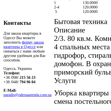
1
130.0000
2-4
120.0000
5
120.0000
Бытовая техника
Контакты
Описание
Для заказа квартиры в
2/3. 80 кв.м. Ком
Одессе Вы можете
заполнить
форму заказа
4 спальных места 
квартиры в Одессе
или
связаться с нами любым
гидрофор, стирал
другим удобным для Вас
способом.
домофон. В охран
Одесса, Украина
приморский бульв
Телефон:
+38 /098/
215 56 23
Услуги
+38 /048/
794 96 84
E-Mail:
Уборка квартиры 
paradis@odessaarenda.com.ua
смена постельного