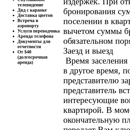
издержек. При от
телевидение
бронирования сум
Двд с караоке
Доставка цветов
поселении в квар
Встреча в
аэропорту
вычетом суммы бр
Услуги переводчика
Аренда телефона
обязательном пор
Документы для
отчетности
Заезд и выезд
От $40
(долгосрочная
Время заселения 
аренда)
в другое время, 
представителю за
представитель вст
интересующие воп
квартирой. В мом
окончательную пл
передает Вам клю