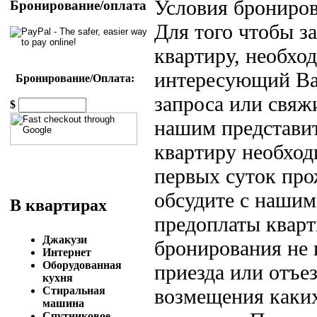
Условия брониров
Бронирование/оплата
Для того чтобы 
квартиру, необход
интересующий Вас
Бронирование/Оплата:
запроса или свяж
$
нашим представит
квартиру необход
первых суток пр
обсудите с нашим
В квартирах
предоплаты кварт
Джакузи
бронирования не 
Интернет
Оборудованная
приезда или отъе
кухня
возмещения каки
Стиральная
машина
Спутниковое