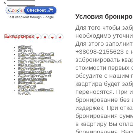
$
Условия брониро
Для того чтобы за
необходимо уточни
В квартирах
Для этого заполни
Джакузи
+38098-2155623 с 
Интернет
Оборудованная кухня
Стиральная машина
забронировать ква
Спутниковое телевидение
Двд с караоке
стоимости первых 
Доставка цветов
Встреча в аэропорту
обсудите с нашим 
Услуги переводчика
Аренда телефона
квартира будет за
Документы для
отчетности
От $40 (долгосрочная
переносятся. При 
аренда)
бронирование без 
издержек. При отк
бронирования сумм
в квартиру Вы опл
бронирования. Вес