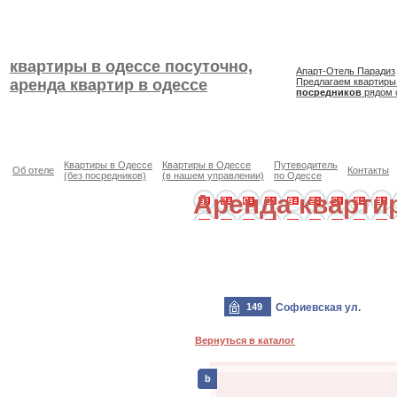
квартиры в одессе посуточно,
Апарт-Отель Парадиз
аренда квартир в одессе
Предлагаем квартиры
посредников
рядом 
Квартиры в Одессе
Квартиры в Одессе
Путеводитель
Об отеле
Контакты
(без посредников)
(в нашем управлении)
по Одессе
Аренда кварти
149
Софиевская ул.
Вернуться в каталог
b