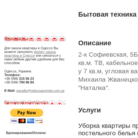
Бытовая техника
Контакты
Описание
Для заказа квартиры в Одессе Вы
можете заполнить
форму заказа
2-к Софиевская, 5Б/
квартиры в Одессе
или связаться с
нами любым другим удобным для Вас
кв.м. ТВ, кабельно
способом.
у 7 кв.м, угловая 
Одесса, Украина
Телефон:
Михаила Жванецког
+38 /098/
215 56 23
+38 /048/
794 96 84
"Наталка".
E-Mail:
paradis@odessaarenda.com.ua
Бронирование/оплата
Услуги
Уборка квартиры п
постельного белья 
Бронирование/Оплата: