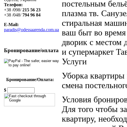
постельным бельё
Телефон:
+38 /098/
215 56 23
плазма тв. Санузе
+38 /048/
794 96 84
стиральная машин
E-Mail:
paradis@odessaarenda.com.ua
ваш быт во время
дворик с местом 
и супермаркет Та
Бронирование/оплата
Услуги
Уборка квартиры 
Бронирование/Оплата:
смена постельного
$
Условия брониров
Для того чтобы 
квартиру, необход