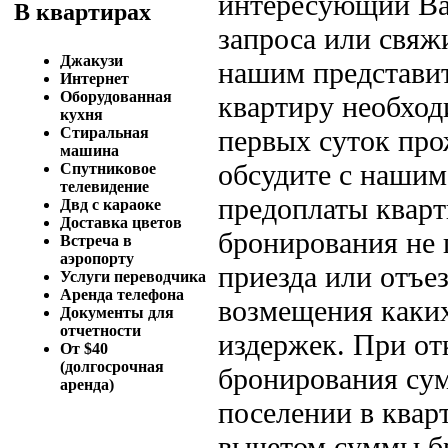
интересующий Вас
В квартирах
запроса или свяж
Джакузи
нашим представит
Интернет
Оборудованная
квартиру необход
кухня
первых суток пр
Стиральная
машина
обсудите с нашим
Спутниковое
телевидение
предоплаты кварт
Двд с караоке
Доставка цветов
бронирования не 
Встреча в
аэропорту
приезда или отъе
Услуги переводчика
Аренда телефона
возмещения каки
Документы для
отчетности
издержек. При от
От $40
(долгосрочная
бронирования сум
аренда)
поселении в квар
вычетом суммы бр