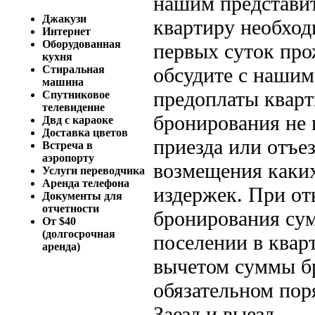
нашим представит
Джакузи
квартиру необход
Интернет
Оборудованная
первых суток пр
кухня
обсудите с нашим
Стиральная
машина
предоплаты кварт
Спутниковое
телевидение
бронирования не 
Двд с караоке
Доставка цветов
приезда или отъе
Встреча в
аэропорту
возмещения каки
Услуги переводчика
Аренда телефона
издержек. При от
Документы для
отчетности
бронирования сум
От $40
(долгосрочная
поселении в квар
аренда)
вычетом суммы бр
обязательном пор
Заезд и выезд