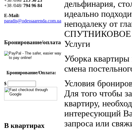
+38 /098/
215 56 23
дельфинария, сто
+38 /048/
794 96 84
идеально подходи
E-Mail:
paradis@odessaarenda.com.ua
неподалеку от гл
СПУТНИКОВОЕ 
Услуги
Бронирование/оплата
Уборка квартиры 
смена постельного
Бронирование/Оплата:
Условия брониров
$
Для того чтобы 
квартиру, необход
интересующий Вас
запроса или свяж
В квартирах