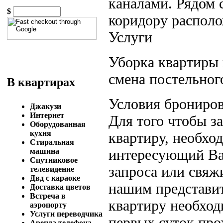
каналами. Рядом 
$
коридору располо
Услуги
Уборка квартиры 
смена постельного
В квартирах
Условия брониров
Джакузи
Интернет
Для того чтобы 
Оборудованная
кухня
квартиру, необход
Стиральная
интересующий Вас
машина
Спутниковое
запроса или свяж
телевидение
Двд с караоке
нашим представит
Доставка цветов
Встреча в
квартиру необход
аэропорту
Услуги переводчика
первых суток пр
Аренда телефона