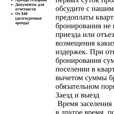
Документы для
обсудите с нашим
отчетности
От $40
предоплаты кварт
(долгосрочная
аренда)
бронирования не 
приезда или отъе
возмещения каки
издержек. При от
бронирования сум
поселении в квар
вычетом суммы бр
обязательном пор
Заезд и выезд
Время заселения 
в другое время, 