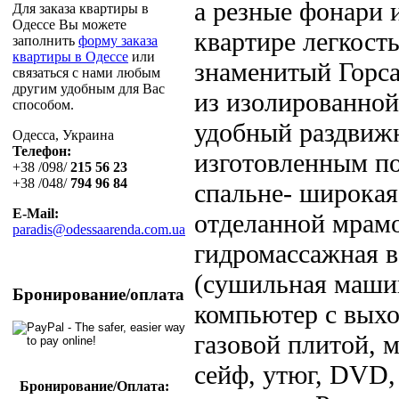
а резные фонари 
Для заказа квартиры в
Одессе Вы можете
квартире легкост
заполнить
форму заказа
квартиры в Одессе
или
знаменитый Горса
связаться с нами любым
другим удобным для Вас
из изолированной
способом.
удобный раздвижн
Одесса, Украина
Телефон:
изготовленным по
+38 /098/
215 56 23
+38 /048/
794 96 84
спальне- широкая
E-Mail:
отделанной мрамо
paradis@odessaarenda.com.ua
гидромассажная в
(сушильная машин
Бронирование/оплата
компьютер с выхо
газовой плитой, 
сейф, утюг, DVD,
Бронирование/Оплата: