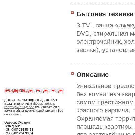
Бытовая техника
3 TV , ванна «джак
DVD, стиральная м
электрочайник, хо
звонки), установле
Описание
Уникальное предло
Контакты
3ёх комнатная ква
Для заказа квартиры в Одессе Вы
самом престижном 
можете заполнить
форму заказа
квартиры в Одессе
или связаться с
красного кирпича,
нами любым другим удобным для Вас
способом.
Охраняемая террит
Одесса, Украина
площадь квартиры 1
Телефон:
+38 /098/
215 56 23
две застеклённые л
+38 /048/
794 96 84