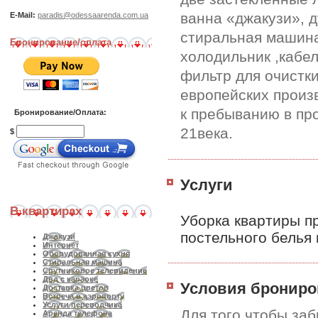
ванна «джакузи», д
E-Mail:
paradis@odessaarenda.com.ua
стиральная машина
Бронирование/оплата
холодильник ,кабел
фильтр для очистк
европейских произ
к пребыванию в пр
Бронирование/Оплата:
21века.
$
Услуги
В квартирах
Уборка квартиры п
постельного белья 
Джакузи
Интернет
Оборудованная кухня
Стиральная машина
Спутниковое телевидение
Двд с караоке
Условия брониро
Доставка цветов
Встреча в аэропорту
Услуги переводчика
Для того чтобы за
Аренда телефона