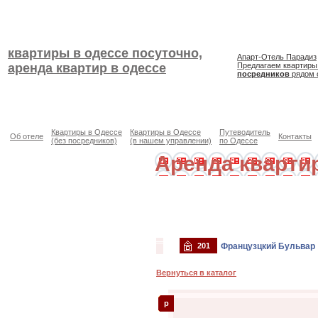
квартиры в одессе посуточно,
Апарт-Отель Парадиз
аренда квартир в одессе
Предлагаем квартиры
посредников
рядом 
Квартиры в Одессе
Квартиры в Одессе
Путеводитель
Об отеле
Контакты
(без посредников)
(в нашем управлении)
по Одессе
Аренда кварти
201
Французцкий Бульвар
Вернуться в каталог
p