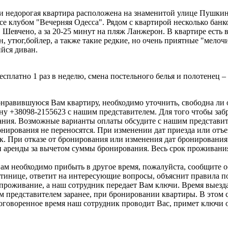
 и недорогая квартира расположена на знаменитой улице Пушкин
е клубом "Вечерняя Одесса". Рядом с квартирой несколько банко
. Шевчено, а за 20-25 минут на пляж Ланжерон. В квартире есть
 утюг,бойлер, а также такие редкие, но очень приятные "мелочи
йся диван.
сплатно 1 раз в неделю, смена постельного белья и полотенец – 
онравившуюся Вам квартиру, необходимо уточнить, свободна ли 
ну +38098-2155623 с нашим представителем. Для того чтобы заб
ния. Возможные варианты оплаты обсудите с нашим представит
онирования не переносятся. При изменении дат приезда или отъ
. При отказе от бронирования или изменения дат бронирования
и аренды за вычетом суммы бронирования. Весь срок проживания
Вам необходимо прибыть в другое время, пожалуйста, сообщите о
остинице, ответит на интересующие вопросы, объяснит правила п
проживание, а наш сотрудник передает Вам ключи. Время выезда
им представителем заранее, при бронировании квартиры. В это
оговоренное время наш сотрудник проводит Вас, примет ключи о