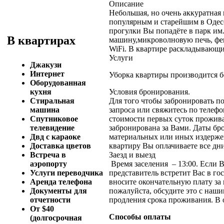
Описание
Небольшая, но очень аккуратная
популярным и старейшим в Одесс
прогулки Вы попадёте в парк им
В квартирах
машину,микроволновую печь, фен,
WiFi. В квартире раскладывающи
Услуги
Джакузи
Интернет
Уборка квартиры производится бе
Оборудованная
Условия бронирования.
кухня
Для того чтобы забронировать п
Стиральная
запроса или свяжитесь по телефо
машина
стоимости первых суток прожива
Спутниковое
забронирована за Вами. Даты бр
телевидение
материальных или иных издержек
Двд с караоке
квартиру Вы оплачиваете все дн
Доставка цветов
Заезд и выезд
Встреча в
Время заселения – 13:00. Если 
аэропорту
представитель встретит Вас в г
Услуги переводчика
вносите окончательную плату за 
Аренда телефона
пожалуйста, обсудите это с наш
Документы для
продления срока проживания. В 
отчетности
От $40
Способы оплаты
(долгосрочная