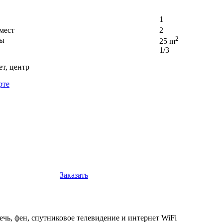
1
мест
2
2
ры
25 m
1/3
т, центр
рте
Заказать
чь, фен, спутниковое телевидение и интернет WiFi