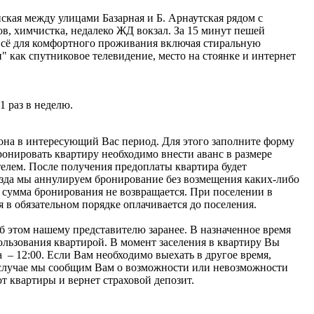
ская между улицами Базарная и Б. Арнаутская рядом с
в, химчистка, недалеко ЖД вокзал. За 15 минут пешей
 всё для комфортного проживания включая стиральную
" как спутниковое телевидение, место на стоянке и интернет
1 раз в неделю.
она в интересующий Вас период. Для этого заполните форму
ронировать квартиру необходимо внести аванс в размере
елем. После получения предоплаты квартира будет
езда мы аннулируем бронирование без возмещения каких-либо
 сумма бронирования не возвращается. При поселении в
 в обязательном порядке оплачивается до поселения.
б этом нашему представителю заранее. В назначенное время
ользования квартирой. В момент заселения в квартиру Вы
 – 12:00. Если Вам необходимо выехать в другое время,
м случае мы сообщим Вам о возможности или невозможности
т квартиры и вернет страховой депозит.