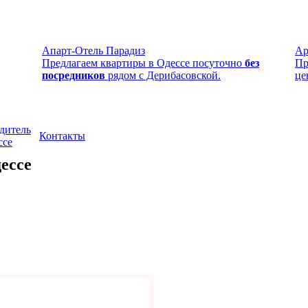
Апарт-Отель Парадиз
Ар
Предлагаем квартиры в Одессе посуточно
без
Пр
посредников
рядом с Дерибасовской.
це
дитель
Контакты
ссе
ессе