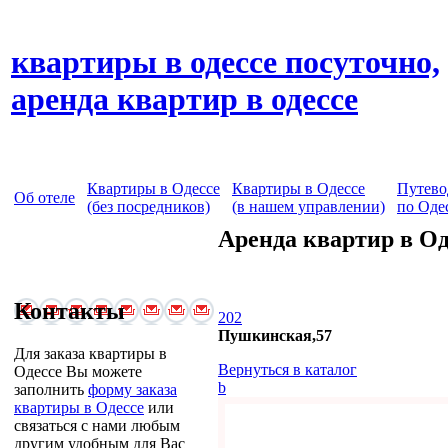
квартиры в одессе посуточно,
аренда квартир в одессе
Квартиры в Одессе
Квартиры в Одессе
Путево
Об отеле
(без посредников)
(в нашем управлении)
по Оде
Аренда квартир в Од
Контакты
202
Пушкинская,57
Для заказа квартиры в
Вернуться в каталог
Одессе Вы можете
b
заполнить
форму заказа
квартиры в Одессе
или
связаться с нами любым
другим удобным для Вас