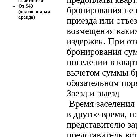
отчетности
От $40
бронирования не 
(долгосрочная
аренда)
приезда или отъе
возмещения каки
издержек. При от
бронирования сум
поселении в квар
вычетом суммы бр
обязательном пор
Заезд и выезд
Время заселения 
в другое время, 
представителю за
представитель вст