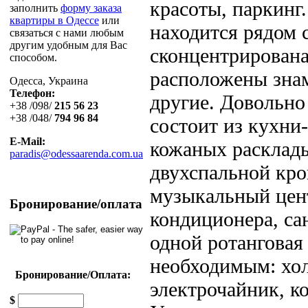
красоты, паркинг
заполнить
форму заказа
квартиры в Одессе
или
находится рядом 
связаться с нами любым
другим удобным для Вас
сконцентрирована
способом.
расположены зна
Одесса, Украина
Телефон:
другие. Довольно 
+38 /098/
215 56 23
+38 /048/
794 96 84
состоит из кухни-
E-Mail:
кожаных расклады
paradis@odessaarenda.com.ua
двухспальной кро
музыкальный цент
Бронирование/оплата
кондиционера, са
одной ротанговая
необходимым: хол
Бронирование/Оплата:
электрочайник, ко
$