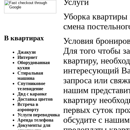
Услуги
Уборка квартиры 
смена постельного
В квартирах
Условия брониров
Для того чтобы 
Джакузи
Интернет
квартиру, необход
Оборудованная
кухня
интересующий Вас
Стиральная
запроса или свяж
машина
Спутниковое
нашим представит
телевидение
Двд с караоке
квартиру необход
Доставка цветов
Встреча в
первых суток пр
аэропорту
Услуги переводчика
обсудите с нашим
Аренда телефона
Документы для
предоплаты кварт