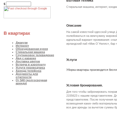
Бытовая техника
$
Стиральная машина, интернет, конди
Описание
На самой известной одесской улице 
В квартирах
полюбоваться на жемчужину мировой 
идеальный вариант проживания: спал
Джакузи
ирландский паб «Мик О`Ниллс», бар 
Интернет
Оборудованная кухня
Стиральная машина
Спутниковое телевидение
Двд с караоке
Услуги
Доставка цветов
Встреча в аэропорту
Услуги переводчика
Уборка квартиры производится беспла
Аренда телефона
Документы для
отчетности
От $40 (долгосрочная
аренда)
Условия бронирования.
Для того чтобы забронировать понра
2155623 с нашим представителем. Дл
представителем. После получения пр
возмещения каких-либо материальных
все дни аренды за вычетом суммы бр