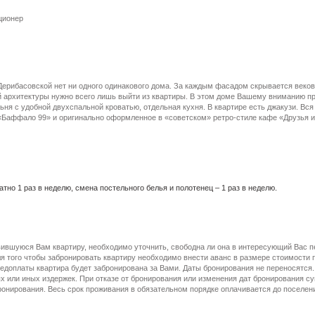
ционер
Дерибасовской нет ни одного одинакового дома. За каждым фасадом скрывается веков
архитектуры нужно всего лишь выйти из квартиры. В этом доме Вашему вниманию пре
ьня с удобной двухспальной кроватью, отдельная кухня. В квартире есть джакузи. Вс
«Баффало 99» и оригинально оформленное в «советском» ретро-стиле кафе «Друзья и 
тно 1 раз в неделю, смена постельного белья и полотенец – 1 раз в неделю.
вившуюся Вам квартиру, необходимо уточнить, свободна ли она в интересующий Вас п
я того чтобы забронировать квартиру необходимо внести аванс в размере стоимости
едоплаты квартира будет забронирована за Вами. Даты бронирования не переносятся.
 или иных издержек. При отказе от бронирования или изменения дат бронирования с
онирования. Весь срок проживания в обязательном порядке оплачивается до поселен