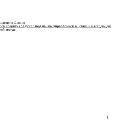
квартир в Одессе
аем квартиры в Одессе
под нашим управлением
в центре и в Аркадии для
ной аренды
1