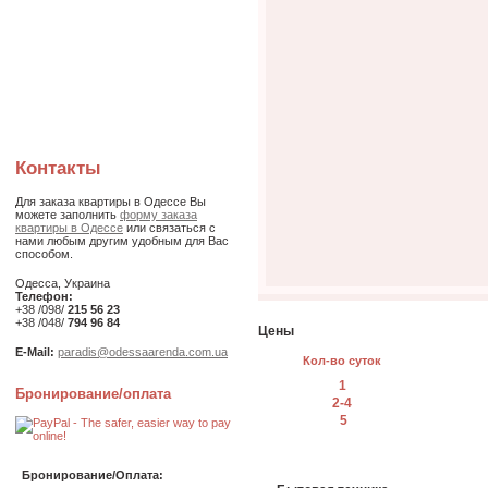
Контакты
Для заказа квартиры в Одессе Вы
можете заполнить
форму заказа
квартиры в Одессе
или связаться с
нами любым другим удобным для Вас
способом.
Одесса, Украина
Телефон:
+38 /098/
215 56 23
+38 /048/
794 96 84
Цены
E-Mail:
paradis@odessaarenda.com.ua
Кол-во суток
1
Бронирование/оплата
2-4
5
Бронирование/Оплата: