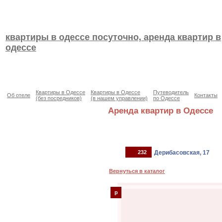
квартиры в одессе посуточно, аренда квартир в
одессе
Квартиры в Одессе
Квартиры в Одессе
Путеводитель
Об отеле
Контакты
(без посредников)
(в нашем управлении)
по Одессе
Аренда квартир в Одессе
232
Дерибасовская, 17
Вернуться в каталог
p