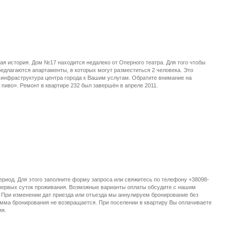
ая история. Дом №17 находится недалеко от Оперного театра. Для того чтобы
длагаются апартаменты, в которых могут разместиться 2 человека. Это
я инфраструктура центра города к Вашим услугам. Обратите внимание на
пиво». Ремонт в квартире 232 был завершён в апреле 2011.
ериод. Для этого заполните форму запроса или свяжитесь по телефону +38098-
 первых суток проживания. Возможные варианты оплаты обсудите с нашим
 При изменении дат приезда или отъезда мы аннулируем бронирование без
умма бронирования не возвращается. При поселении в квартиру Вы оплачиваете
ия.