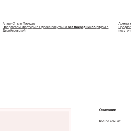
Апарт-Отель Парадиз
Аренда 
Предлагаем квартиры в Одессе посуточно
без посредников
рядом с
Предлаг
Дерибасовской.
посуточ
Описание
Кол-во комнат