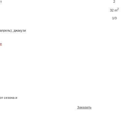
ст
2
2
32 m
1/3
апрель), джакузи
е
от сезона и
Заказать