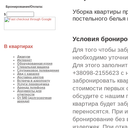
Бронирование/Оплата:
Уборка квартиры п
$
постельного белья 
Условия брониро
В квартирах
Для того чтобы за
необходимо уточни
Джакузи
Интернет
Для этого заполни
Оборудованная кухня
Стиральная машина
Спутниковое телевидение
+38098-2155623 с 
Двд с караоке
Доставка цветов
забронировать ква
Встреча в аэропорту
Услуги переводчика
стоимости первых 
Аренда телефона
Документы для
обсудите с нашим 
отчетности
От $40 (долгосрочная
аренда)
квартира будет за
переносятся. При 
бронирование без 
издержек. При отк