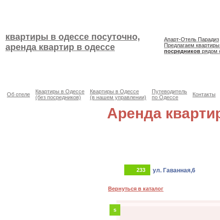
квартиры в одессе посуточно,
Апарт-Отель Парадиз
аренда квартир в одессе
Предлагаем квартиры
посредников
рядом 
Квартиры в Одессе
Квартиры в Одессе
Путеводитель
Об отеле
Контакты
(без посредников)
(в нашем управлении)
по Одессе
Аренда кварти
233
ул. Гаванная,6
Вернуться в каталог
s