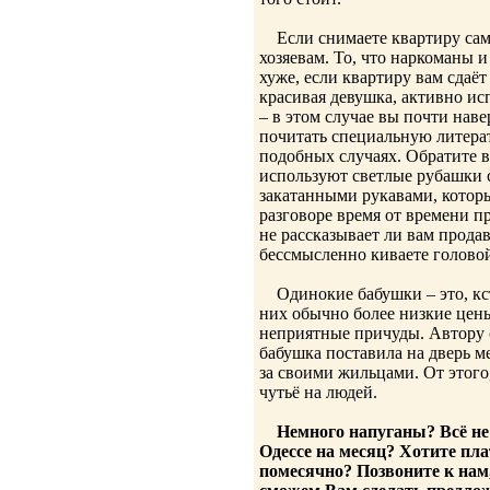
Если снимаете квартиру сами
хозяевам. То, что наркоманы и
хуже, если квартиру вам сдаё
красивая девушка, активно и
– в этом случае вы почти нав
почитать специальную литерат
подобных случаях. Обратите 
используют светлые рубашки 
закатанными рукавами, которы
разговоре время от времени пр
не рассказывает ли вам продав
бессмысленно киваете голово
Одинокие бабушки – это, кста
них обычно более низкие цены
неприятные причуды. Автору с
бабушка поставила на дверь м
за своими жильцами. От этого
чутьё на людей.
Немного напуганы? Всё не
Одессе на месяц? Хотите пла
помесячно? Позвоните к нам