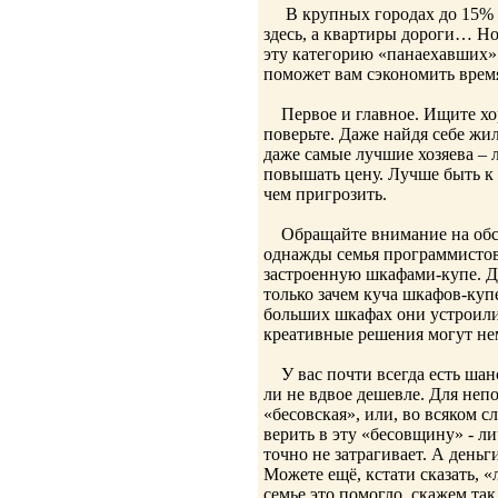
В крупных городах до 15% лю
здесь, а квартиры дороги… Но
эту категорию «панаехавших» 
поможет вам сэкономить время
Первое и главное. Ищите хор
поверьте. Даже найдя себе жи
даже самые лучшие хозяева – 
повышать цену. Лучше быть к 
чем пригрозить.
Обращайте внимание на обста
однажды семья программистов
застроенную шкафами-купе. Д
только зачем куча шкафов-ку
больших шкафах они устроили
креативные решения могут не
У вас почти всегда есть шан
ли не вдвое дешевле. Для неп
«бесовская», или, во всяком с
верить в эту «бесовщину» - л
точно не затрагивает. А день
Можете ещё, кстати сказать, 
семье это помогло, скажем так