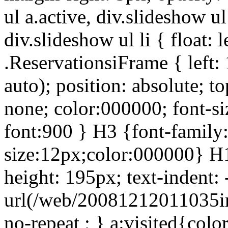
ul a.active, div.slideshow ul
div.slideshow ul li { float: le
.ReservationsiFrame { left:
auto); position: absolute; t
none; color:000000; font-si
font:900 } H3 {font-family
size:12px;color:000000} H1
height: 195px; text-indent
url(/web/20081212011035im
no-repeat ; } a:visited{co