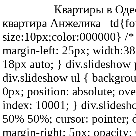
Квартиры в Оде
квартира Анжелика
td{fo
size:10px;color:000000} /*
margin-left: 25px; width:3
18px auto; } div.slideshow 
div.slideshow ul { backgrou
0px; position: absolute; ov
index: 10001; } div.slidesh
50% 50%; cursor: pointer; d
margin-right: 5px; opacity: