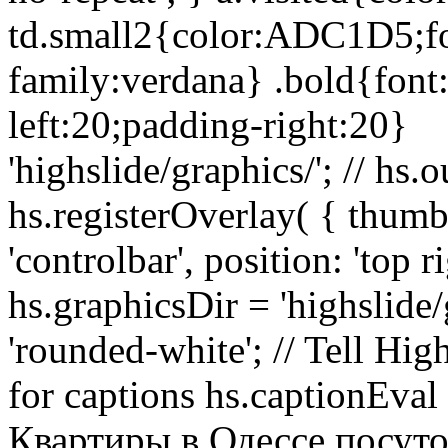
td.small2{color:ADC1D5;fon
family:verdana} .bold{font
left:20;padding-right:20}
'highslide/graphics/'; // hs.
hs.registerOverlay( { thumbn
'controlbar', position: 'top
hs.graphicsDir = 'highslide/
'rounded-white'; // Tell High
for captions hs.captionEval 
Квартиры в Одессе посуто