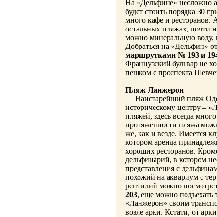
На «Дельфине» несложно ар
будет стоить порядка 30 г
много кафе и ресторанов. А
остальных пляжах, почти н
можно минеральную воду, к
Добраться на «Дельфин» о
маршрутками № 193 и 19
Французский бульвар не хо
пешком с проспекта Шевче
Пляж Ланжерон
Наистарейший пляж Одесс
историческому центру – «
пляжей, здесь всегда много
протяженности пляжа можно
же, как и везде. Имеется 
котором аренда принадлежн
хороших ресторанов. Кроме
дельфинарий, в котором не
представления с дельфинами
похожий на аквариум с тер
рептилий можно посмотрет
203
, еще можно подъехать
«Ланжерон» своим транспо
возле арки. Кстати, от арк