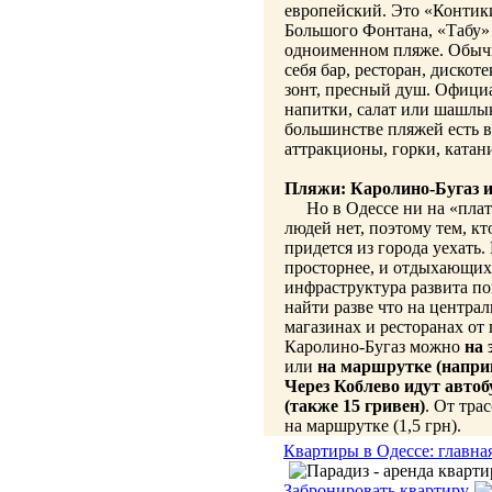
европейский. Это «Контики
Большого Фонтана, «Табу»
одноименном пляже. Обычн
себя бар, ресторан, дискот
зонт, пресный душ. Офици
напитки, салат или шашлык
большинстве пляжей есть в
аттракционы, горки, катани
Пляжи: Каролино-Бугаз и
Но в Одессе ни на «плат
людей нет, поэтому тем, к
придется из города уехать.
просторнее, и отдыхающих
инфраструктура развита п
найти разве что на центра
магазинах и ресторанах от
Каролино-Бугаз можно
на 
или
на маршрутке (наприм
Через Коблево идут авто
(также 15 гривен)
. От тра
на маршрутке (1,5 грн).
Квартиры в Одессе: главна
Забронировать квартиру