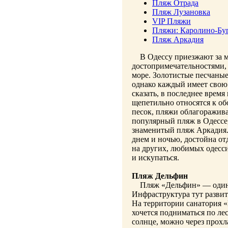
Пляж Отрада
Пляж Лузановка
VIP Пляжи
Пляжи: Каролино-Буг
Пляж Аркадия
В Одессу приезжают за мн
достопримечательностями, 
море. Золотистые песчаные
однако каждый имеет свою
сказать, в последнее врем
щепетильно относятся к о
песок, пляжи облагоражив
популярный пляж в Одессе,
знаменитый пляж Аркадия.
днем и ночью, достойна от
на других, любимых одесси
и искупаться.
Пляж Дельфин
Пляж «Дельфин» — один 
Инфраструктура тут развит
На территории санатория «
хочется подниматься по ле
солнце, можно через прохл