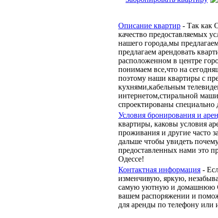
Описание квартир
- Так как 
качество предоставляемых усл
нашего города,мы предлагае
предлагаем арендовать кварт
расположенном в центре гор
понимаем все,что на сегодн
поэтому наши квартиры с пр
кухнями,кабельным телевиде
интернетом,стиральной маши
спроектированы специально д
Условия бронирования и аре
квартиры, каковы условия ар
проживания и другие часто з
дальше чтобы увидеть почем
предоставленных нами это пр
Одессе!
Контактная информация
- Ес
изменчивую, яркую, незабыв
самую уютную и домашнюю Од
вашем распоряжении и помож
для аренды по телефону или 