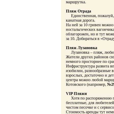
маршрутка.
Пляж Отрада
Единственная, пожалуй, 
канатная дорога.
На ней за 10 гривен можно
ностальгических вагончиках
облагорожен, но и тут можн
за 10. Добираться в «Отра
Пляж Лузановка
Лузановка – пляж, любим
Жители других районов сюд
немного просторнее по ср
Инфраструктура развита вп
изобилии, разнообразные в
взрослых, достаточно и де
центра можно любой маршру
Котовского (например,
№29
VIP Пляжи
Хотя по распоряжению го
бесплатные, для любителей
чистом песочке и с сервис
Стоимость аренды тут немн