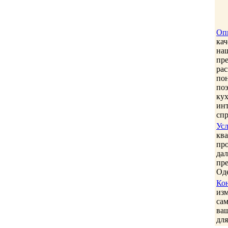
Оп
кач
на
пре
ра
пон
по
ку
ин
спр
Ус
ква
про
дал
пре
Оде
Ко
из
са
ваш
для