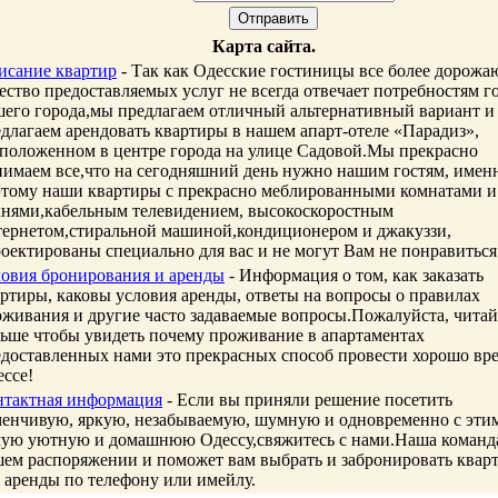
Карта сайта.
исание квартир
- Так как Одесские гостиницы все более дорожаю
ество предоставляемых услуг не всегда отвечает потребностям г
шего города,мы предлагаем отличный альтернативный вариант и
длагаем арендовать квартиры в нашем апарт-отеле «Парадиз»,
сположенном в центре города на улице Садовой.Мы прекрасно
имаем все,что на сегодняшний день нужно нашим гостям, имен
этому наши квартиры с прекрасно меблированными комнатами и
хнями,кабельным телевидением, высокоскоростным
тернетом,стиральной машиной,кондиционером и джакуззи,
оектированы специально для вас и не могут Вам не понравиться
ловия бронирования и аренды
- Информация о том, как заказать
ртиры, каковы условия аренды, ответы на вопросы о правилах
живания и другие часто задаваемые вопросы.Пожалуйста, читай
ьше чтобы увидеть почему проживание в апартаментах
доставленных нами это прекрасных способ провести хорошо вре
ссе!
нтактная информация
- Если вы приняли решение посетить
менчивую, яркую, незабываемую, шумную и одновременно с эти
мую уютную и домашнюю Одессу,свяжитесь с нами.Наша команд
ем распоряжении и поможет вам выбрать и забронировать квар
 аренды по телефону или имейлу.