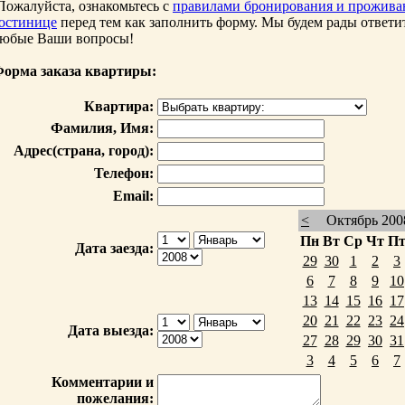
ожалуйста, ознакомьтесь с
правилами бронирования и прожива
остинице
перед тем как заполнить форму. Мы будем рады ответи
юбые Ваши вопросы!
орма заказа квартиры:
Квартира:
Фамилия, Имя:
Адрес(страна, город):
Телефон:
Email:
<
Октябрь 2008
Пн
Вт
Ср
Чт
П
Дата заезда:
29
30
1
2
3
6
7
8
9
10
13
14
15
16
17
20
21
22
23
24
Дата выезда:
27
28
29
30
31
3
4
5
6
7
Комментарии и
пожелания: