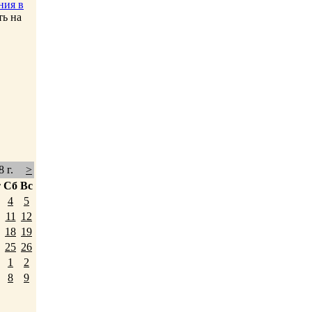
ния в
ть на
 г.
>
т
Сб
Вс
4
5
11
12
18
19
25
26
1
2
8
9