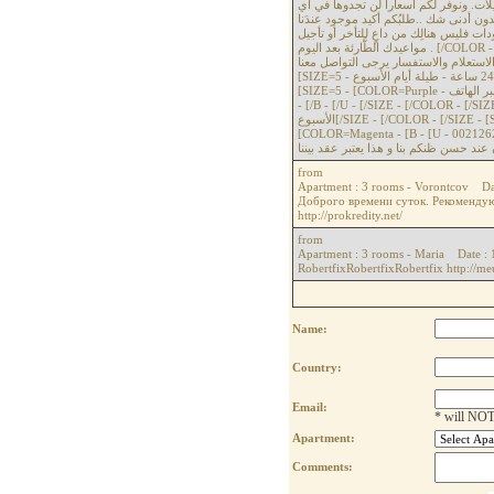
، ت. ونوفر لكم أسعاراً لن تجدوها في أي
مكان آخر، فبِدون أدنى شك ..طلبُكم أكيد موجود عندَنا.[/COLOR - [/SIZE - [SIZE=4 -
ات فليس هنالِك من داعٍ للتأخر أو تأجيل
مواعيدك الطَّارئة بعد اليوم . [/COLOR - [/SIZE - [SIZE=4 - [COLOR=Blue - [SIZE=5 - [COLOR=Red - للتواصل
والاستعلام والاستفسار يرجى التواصل معنا [/COLOR - [/SIZE - [/COLOR - [/SIZE - [SIZE=4 - [COLOR=Bl
[SIZE=5 - متوفر 24/24 ساعة - طيلة أيام الأسبوع [/SIZE - [/COLOR - [/SIZE - [SIZE=4 - [COLOR=Blue -
[SIZE=5 - [COLOR=Purple - عبر الهاتف :[/COLOR - [U - [B - [COLOR=Magenta - 00212620366366 [/COLOR
- [/B - [/U - [/SIZE - [/COLOR - [/SIZE - [SIZE=4 
الأسبوع[/SIZE - [/COLOR - [/SIZE - [SIZE=5 - [COLOR=Blue - [COLOR=Purple - عبر الواتسب :[/COLOR -
[COLOR=Magenta - [B - [U - 002126203
from
Apartment : 3 rooms - Vorontcov Da
Доброго времени суток. Рекомендую 
http://prokredity.net/
from
Apartment : 3 rooms - Maria Date :
RobertfixRobertfixRobertfix http://me
Name:
Country:
Email:
* will NOT
Apartment:
Comments: