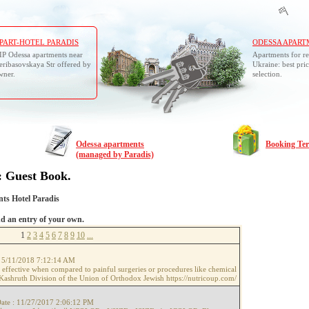
PART-HOTEL PARADIS
ODESSA APART
IP Odessa apartments near
Apartments for re
eribasovskaya Str offered by
Ukraine: best pric
wner.
selection.
Odessa apartments
Booking Te
(managed by Paradis)
: Guest Book.
ts Hotel Paradis
d an entry of your own.
1
2
3
4
5
6
7
8
9
10
...
 5/11/2018 7:12:14 AM
d effective when compared to painful surgeries or procedures like chemical
e Kashruth Division of the Union of Orthodox Jewish https://nutricoup.com/
ate : 11/27/2017 2:06:12 PM