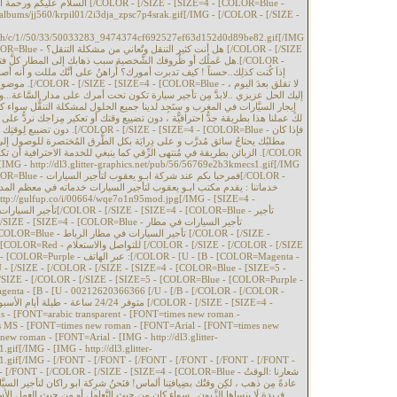
albums/jj560/krpil01/2i3dja_zpsc7p4srak.gif[/IMG - [/COLOR - [/SIZE -
attach/c/1//50/33/50033283_9474374cf692527ef63d152d0d89be82.gif[/IMG
هل أنت  [/COLOR - [/SIZE
لا تقلق بعدَ ا ،
إليك الحل عزيزي ..لابدَّ مِن تأجير سيارة تكون تحت أمرك على مدار السَّاعة...و ل
إيجار السيَّارات في المغرب و ستَجِد لدينا جميع الحلول لمشكلة التنقُّل سواء كان
لكَ عملنا هذا بطريقة جدُّ احترافيًّة ، دون تضييع وقتك أو تعكير مِزاجك نردُّ ع
 - [SIZE=4 - [COLOR=Blue - فإذا كان
مطلبُك يحتاجُ سائق مُدرَّب و على دِرايَة بكل الطُّرق المُختصرة للوصول إل
الزبائن بطريقة في مُنتهى الرِّقي كما ينبغي للخدمة الاحترافية أن .[/COLOR
IMG - http://dl3.glitter-graphics.net/pub/56/56769e2b3kmecs1.gif[/IMG
فمرحبا بكم عند[/COLOR -
OR - [/SIZE - [/COLOR - [/SIZE
/COLOR - [U - [B - [COLOR=Magenta -
 - [/SIZE - [/COLOR - [/SIZE - [SIZE=4 - [COLOR=Blue - [SIZE=5 -
- [FONT=arabic transparent - [FONT=times new roman -
MS - [FONT=times new roman - [FONT=Arial - [FONT=times new
w roman - [FONT=Arial - [IMG - http://dl3.glitter-
if[/IMG - [IMG - http://dl3.glitter-
1.gif[/IMG - [/FONT - [/FONT - [/FONT - [/FONT - [/FONT - [/FONT -
NT - [/COLOR - [/SIZE - [SIZE=4 - [COLOR=Blue - شعارنا :الوقتُ
عادةً مِن ذهب ، لكِن وقتُك بضِيافتِنا ألماس! فنَحنُ شرِكة ابو راكان لتأجير السيَّار
فريدة لَا ينساها الزَّبون ..سواء كان مِن حيث التَّعامل أو من حيث العمل الأ