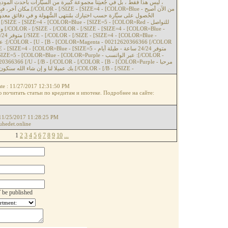
ليس هذا فقط ، بل في جُعبتِنا مجموعة كبيرة من السيَّارات بأحدث الموديلا
 [COLOR=Blue - من الآن أصبح
الحُصول على سيَّارة حسب اختيارك بمُنتهى السُّهولة و في دقائق معدود
ue -
- [COLOR=Blue - [SIZE=5 - متوفر 24/24 ساعة - طيلة أيام
66366 [/U - [/B - [/COLOR - [/COLOR - [B - [COLOR=Purple - مرحبا
بك عميلا لنا و إن شاء الله سنكون عند حسن ظنكم بنا و هذا يعتبر عقد بيننا.[/COLOR - [/B - [/SIZE -
te : 11/27/2017 12:31:50 PM
почитать статьи по кредитам и ипотеке. Подробнее на сайте:
 11/25/2017 11:28:25 PM
uhedet.online
1
2
3
4
5
6
7
8
9
10
...
 be published