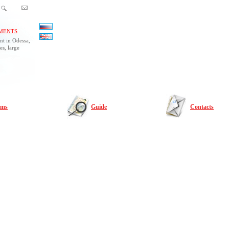
MENTS
nt in Odessa,
es, large
rms
Guide
Contacts