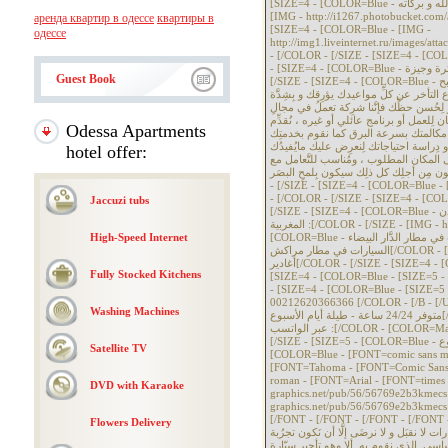
[SIZE=4 - [COLOR=Blue - السلام عليكم ورحمة الله و بركاته [/COLOR - [/SIZE - [SIZE=4 - [COLOR=Blue -
[IMG - http://i1267.photobucket.com/
аренда квартир в одессе
квартиры в
[SIZE=4 - [COLOR=Blue - [IMG -
одессе
http://img1.liveinternet.ru/images/
- [/COLOR - [/SIZE - [SIZE=4 - [COLOR=Blue - كثير التنقل وتُعاني من مشكلة التنقل؟
- [SIZE=4 - [COLOR=Blue - هل عَملُك أو ظُروفك الشَّخصية سبب ذهابك إلى المطار كلَّ فترة وجيزة.[/COLOR -
Guest Book
[/SIZE - [SIZE=4 - [COLOR=Blue - إذاَ كُنت كذلِك..حسناً ! كيف تدبرت أمورك؟ أُراهنُ على أنَّك مللت و أنه أصبح
موضوع التأخر عن كلِّ مواعيدك يؤرِقك و بِشِدَّة .[/COLOR - [/SIZE - [SIZE=4 - [COLOR=Blue - ليوم
ِحُسن حظِّك فإنَّنا شرِكة تعملُ في مجالِ
 لِلعمل أو برنامج عائلي أو غيره ، نُقدِّم
Odessa Apartments
لى مكالمتك بسرعة البرق كما نقوم بخدمتِك
دون تضييع لِوقتِك و دِراسة احتياجاتك لِنعرِض عليك مايُفيدُك .[/COLOR - [/SIZE
hotel offer:
ى المكان المطلوب ، ومُناسب للتَّعامل مع
 تكون مِن أجلِك كل ذلِك سيكون بِلمحِ البصَر
- [/SIZE - [SIZE=4 - [COLOR=Blue - [
- [/COLOR - [/SIZE - [SIZE=4 - [COLOR=Blue -  شركة ابـو يعقوب لتأجير السيارات
Jaccuzi tubs
[/SIZE - [SIZE=4 - [COLOR=Blue - خدماتنا : يقدم مكتب ابـو يعقوب لتأجير السيارات خدماته في معظم المدن
المغربية :[/COLOR - [/SIZE - [IMG - http://gulfup.co/i/00664/wqe7o1n95mod.jpg[/IMG - [SIZE=4 -
High-Speed Internet
[COLOR=Blue - تأجير السيارات في مطار الدَّار البيضاء[/COLOR - [/SIZE - [SIZE=4 - [COLOR=Blue - تأجير
السيارات في مطار مراكش[/COLOR - [/SIZE - [SIZE=4 - [COLOR=Blue - تأجير السيارات في مطار
أغادير[/COLOR - [/SIZE - [SIZE=4 - [COLOR=Blue - تأجير السيارات في مطار الرباط [/COLOR - [/SIZE -
Fully Stocked Kitchens
[SIZE=4 - [COLOR=Blue - [SIZE=5 - [COLOR=Red - للتواصل والاستعلام [/COL
- [SIZE=4 - [COLOR=Blue - [SIZE=5 - [COLOR=Purple - عبر الهاتف :[
00212620366366 [/COLOR - [/B - [/U
Washing Machines
متوفر 24/24 ساعة - طيلة أيام الأسبوع[/SIZE - [/COLOR - [/SIZE - [SIZE=5 - [COLOR=Blue - [COLOR=Purple -
عبر الواتسب :[/COLOR - [COLOR=Magenta - [B - [U - 00212620366366 [/U - [/B - [/COLOR - [/COLOR -
[/SIZE - [SIZE=5 - [COLOR=Blue - متوفر 24/24 ساعة - طيلة أيام الأسبوع [/COLOR - [/SIZE - [SIZE=4 -
Satellite TV
[COLOR=Blue - [FONT=comic sans ms 
[FONT=Tahoma - [FONT=Comic Sans 
roman - [FONT=Arial - [FONT=times ne
DVD with Karaoke
graphics.net/pub/56/56769e2b3kmecs1.g
graphics.net/pub/56/56769e2b3kmecs
[/FONT - [/FONT - [/FONT - [/FONT - [/FO
Flowers Delivery
ات لا نقبَل و لا نرضَى إلَّا أن نَكون تجرُبة
ساسي .الذي نقوم بِه..ألا وهو تأجير سيّارة