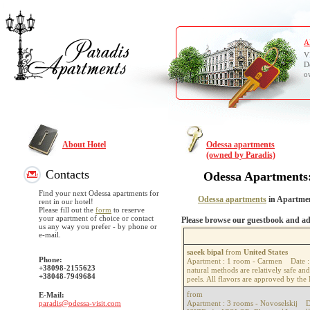
A
V
D
o
About Hotel
Odessa apartments
(owned by Paradis)
Contacts
Odessa Apartments
Find your next Odessa apartments for
Odessa apartments
in Apartmen
rent in our hotel!
Please fill out the
form
to reserve
your apartment of choice or contact
Please browse our guestbook and ad
us any way you prefer - by phone or
e-mail.
saeek bipal
from
United States
Phone:
Apartment : 1 room - Carmen Date :
+38098-2155623
natural methods are relatively safe an
+38048-7949684
peels. All flavors are approved by th
from
E-Mail:
paradis@odessa-visit.com
Apartment : 3 rooms - Novoselskij D