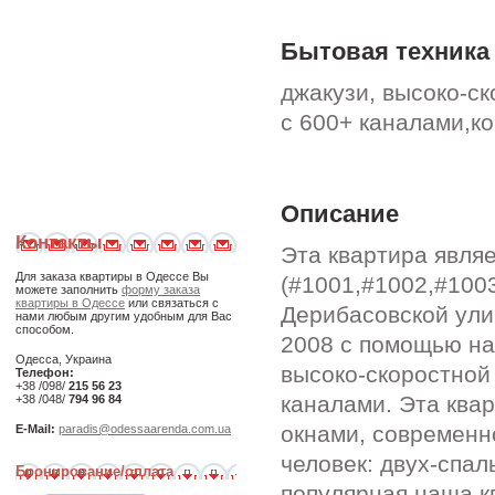
Бытовая техника
джакузи, высоко-ск
с 600+ каналами,к
Описание
Контакты
Эта квартира явля
Для заказа квартиры в Одессе Вы
(#1001,#1002,#1003
можете заполнить
форму заказа
квартиры в Одессе
или связаться с
Дерибасовской ули
нами любым другим удобным для Вас
способом.
2008 с помощью на
Одесса, Украина
высоко-скоростной 
Телефон:
+38 /098/
215 56 23
каналами. Эта квар
+38 /048/
794 96 84
окнами, современн
E-Mail:
paradis@odessaarenda.com.ua
человек: двух-спал
Бронирование/оплата
популярная наша кв