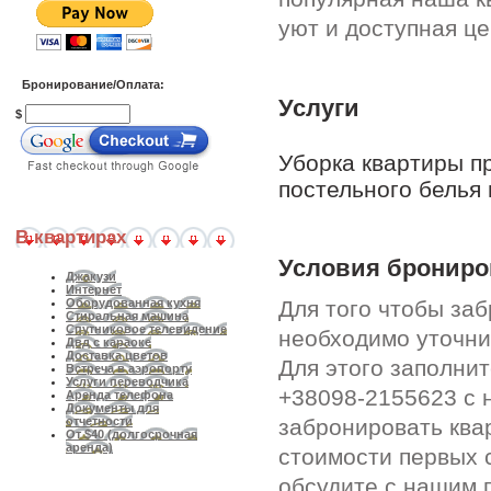
уют и доступная це
Бронирование/Оплата:
Услуги
$
Уборка квартиры п
постельного белья 
В квартирах
Условия брониро
Джакузи
Интернет
Для того чтобы за
Оборудованная кухня
Стиральная машина
Спутниковое телевидение
необходимо уточни
Двд с караоке
Доставка цветов
Для этого заполни
Встреча в аэропорту
Услуги переводчика
+38098-2155623 с 
Аренда телефона
Документы для
забронировать ква
отчетности
От $40 (долгосрочная
аренда)
стоимости первых 
обсудите с нашим 