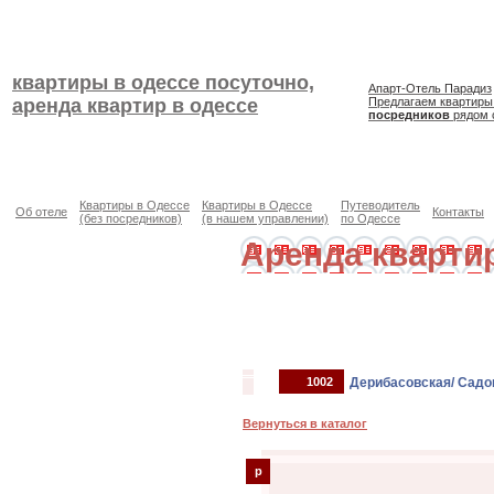
квартиры в одессе посуточно,
Апарт-Отель Парадиз
аренда квартир в одессе
Предлагаем квартиры
посредников
рядом 
Квартиры в Одессе
Квартиры в Одессе
Путеводитель
Об отеле
Контакты
(без посредников)
(в нашем управлении)
по Одессе
Аренда кварти
1002
Дерибасовская/ Садо
Вернуться в каталог
p