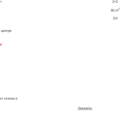
ст
2+2
2
80 m
2/3
 центре
е
от сезона и
Заказать