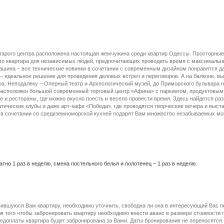
старого центра расположена настоящая жемчужина среди квартир Одессы. Просторные
то квартира для независимых людей, предпочитающих проводить время с максимальн
ашина – все технические новинки в сочетании с современным дизайном понравятся д
 – идеальное решение для проведения деловых встреч и переговоров. А на балконе,
ра. Неподалеку – Оперный театр и Археологический музей, до Приморского бульвара н
е расположен большой современный торговый центр «Афина» с паркингом, продуктов
 и рестораны, где можно вкусно поесть и весело провести время. Здесь найдется раз
тические клубы и даже арт-кафе «Победа», где проводятся творческие вечера и выста
о в сочетании со средиземноморской кухней подарят Вам множество незабываемых мо
тно 1 раз в неделю, смена постельного белья и полотенец – 1 раз в неделю.
вившуюся Вам квартиру, необходимо уточнить, свободна ли она в интересующий Вас п
я того чтобы забронировать квартиру необходимо внести аванс в размере стоимости
едоплаты квартира будет забронирована за Вами. Даты бронирования не переносятся.