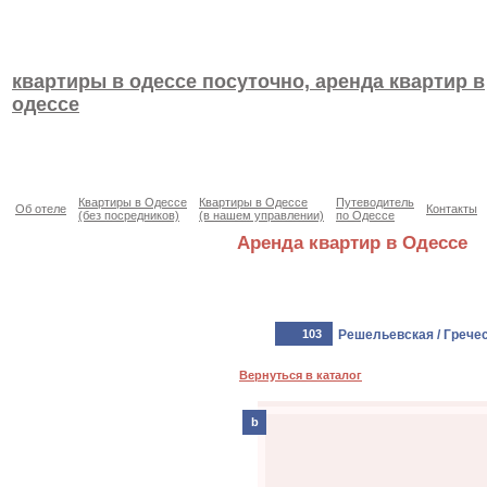
квартиры в одессе посуточно, аренда квартир в
одессе
Квартиры в Одессе
Квартиры в Одессе
Путеводитель
Об отеле
Контакты
(без посредников)
(в нашем управлении)
по Одессе
Аренда квартир в Одессе
103
Решельевская / Грече
Вернуться в каталог
b