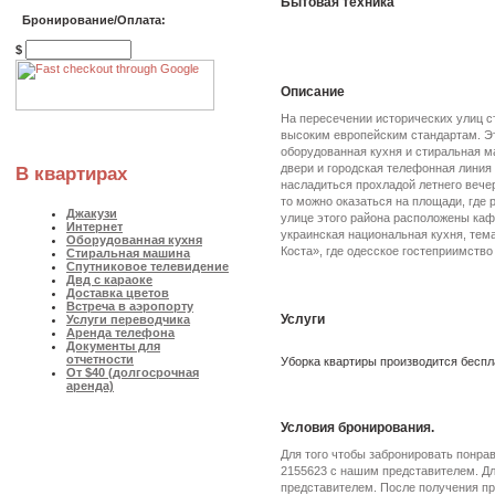
Бытовая техника
Бронирование/Оплата:
$
Описание
На пересечении исторических улиц 
высоким европейским стандартам. Э
оборудованная кухня и стиральная м
двери и городская телефонная линия
В квартирах
насладиться прохладой летнего вече
то можно оказаться на площади, гд
Джакузи
улице этого района расположены кафе
Интернет
украинская национальная кухня, тема
Оборудованная кухня
Коста», где одесское гостеприимств
Стиральная машина
Спутниковое телевидение
Двд с караоке
Доставка цветов
Встреча в аэропорту
Услуги
Услуги переводчика
Аренда телефона
Документы для
отчетности
Уборка квартиры производится беспла
От $40 (долгосрочная
аренда)
Условия бронирования.
Для того чтобы забронировать понра
2155623 с нашим представителем. Дл
представителем. После получения пр