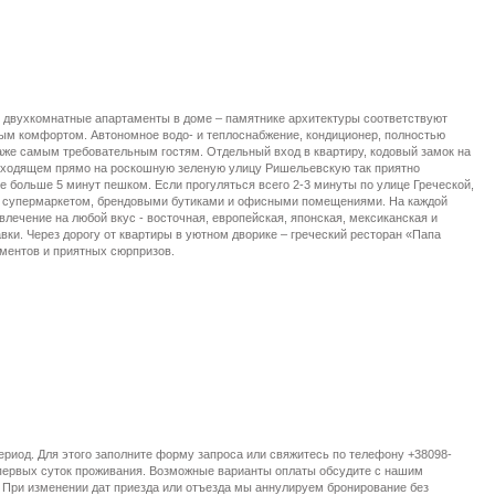
 двухкомнатные апартаменты в доме – памятнике архитектуры соответствуют
ым комфортом. Автономное водо- и теплоснабжение, кондиционер, полностью
аже самым требовательным гостям. Отдельный вход в квартиру, кодовый замок на
 выходящем прямо на роскошную зеленую улицу Ришельевскую так приятно
е больше 5 минут пешком. Если прогуляться всего 2-3 минуты по улице Греческой,
ым супермаркетом, брендовыми бутиками и офисными помещениями. На каждой
влечение на любой вкус - восточная, европейская, японская, мексиканская и
вки. Через дорогу от квартиры в уютном дворике – греческий ресторан «Папа
ментов и приятных сюрпризов.
ериод. Для этого заполните форму запроса или свяжитесь по телефону +38098-
 первых суток проживания. Возможные варианты оплаты обсудите с нашим
 При изменении дат приезда или отъезда мы аннулируем бронирование без