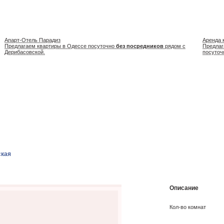
Апарт-Отель Парадиз
Аренда 
Предлагаем квартиры в Одессе посуточно
без посредников
рядом с
Предлаг
Дерибасовской.
посуточ
ская
Описание
Кол-во комнат