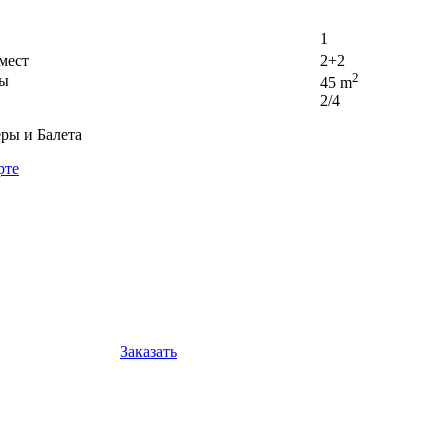
1
мест
2+2
2
ры
45 m
2/4
ры и Балета
рте
Заказать