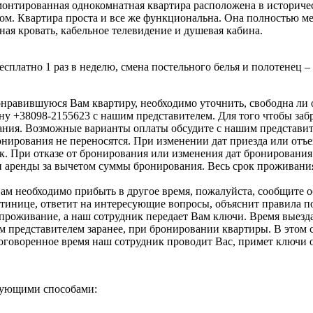
монтированная однокомнатная квартира расположена в историче
м. Квартира проста и все же функциональна. Она полностью ме
ная кровать, кабельное телевидение и душевая кабина.
сплатно 1 раз в неделю, смена постельного белья и полотенец – 
онравившуюся Вам квартиру, необходимо уточнить, свободна ли 
ну +38098-2155623 с нашим представителем. Для того чтобы заб
ния. Возможные варианты оплаты обсудите с нашим представит
онирования не переносятся. При изменении дат приезда или отъ
. При отказе от бронирования или изменения дат бронирования
и аренды за вычетом суммы бронирования. Весь срок проживания
Вам необходимо прибыть в другое время, пожалуйста, сообщите о
остинице, ответит на интересующие вопросы, объяснит правила п
проживание, а наш сотрудник передает Вам ключи. Время выезда
им представителем заранее, при бронировании квартиры. В это
оговоренное время наш сотрудник проводит Вас, примет ключи о
ующими способами: