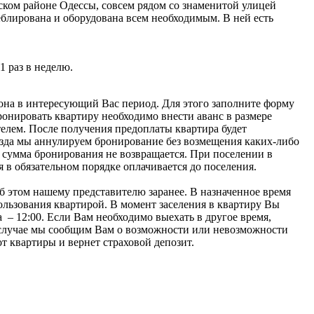
ском районе Одессы, совсем рядом со знаменитой улицей
блирована и оборудована всем необходимым. В ней есть
1 раз в неделю.
она в интересующий Вас период. Для этого заполните форму
ронировать квартиру необходимо внести аванс в размере
елем. После получения предоплаты квартира будет
езда мы аннулируем бронирование без возмещения каких-либо
 сумма бронирования не возвращается. При поселении в
 в обязательном порядке оплачивается до поселения.
б этом нашему представителю заранее. В назначенное время
ользования квартирой. В момент заселения в квартиру Вы
 – 12:00. Если Вам необходимо выехать в другое время,
м случае мы сообщим Вам о возможности или невозможности
т квартиры и вернет страховой депозит.