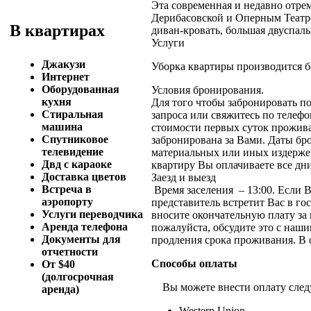
Эта современная и недавно отре
Дерибасовской и Оперным Театро
В квартирах
диван-кровать, большая двуспаль
Услуги
Джакузи
Уборка квартиры производится бе
Интернет
Оборудованная
Условия бронирования.
кухня
Для того чтобы забронировать п
Стиральная
запроса или свяжитесь по телефо
машина
стоимости первых суток прожива
Спутниковое
забронирована за Вами. Даты бр
телевидение
материальных или иных издержек
Двд с караоке
квартиру Вы оплачиваете все дн
Доставка цветов
Заезд и выезд
Встреча в
Время заселения – 13:00. Если 
аэропорту
представитель встретит Вас в г
Услуги переводчика
вносите окончательную плату за 
Аренда телефона
пожалуйста, обсудите это с наш
Документы для
продления срока проживания. В 
отчетности
Способы оплаты
От $40
(долгосрочная
Вы можете внести оплату след
аренда)
Western Union