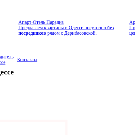
Апарт-Отель Парадиз
Ар
Предлагаем квартиры в Одессе посуточно
без
Пр
посредников
рядом с Дерибасовской.
це
дитель
Контакты
ссе
ессе