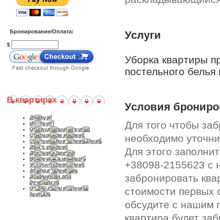
Бронирование/Оплата:
Услуги
$
Уборка квартиры п
постельного белья 
В квартирах
Условия брониро
Джакузи
Для того чтобы за
Интернет
Оборудованная кухня
Стиральная машина
необходимо уточни
Спутниковое телевидение
Двд с караоке
Для этого заполни
Доставка цветов
Встреча в аэропорту
+38098-2155623 с 
Услуги переводчика
Аренда телефона
забронировать ква
Документы для
отчетности
От $40 (долгосрочная
стоимости первых 
аренда)
обсудите с нашим 
квартира будет за