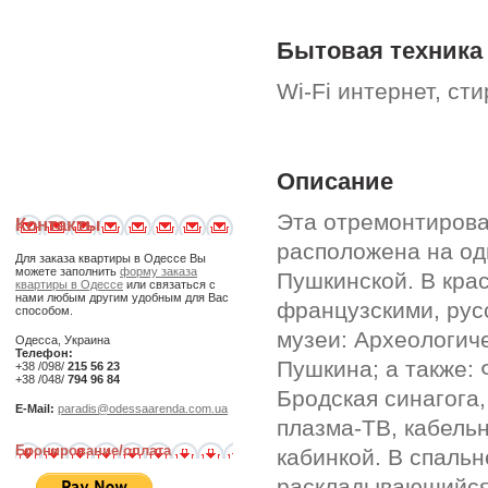
Бытовая техника
Wi-Fi интернет, с
Описание
Эта отремонтирова
Контакты
расположена на од
Для заказа квартиры в Одессе Вы
можете заполнить
форму заказа
Пушкинской. В кра
квартиры в Одессе
или связаться с
нами любым другим удобным для Вас
французскими, рус
способом.
музеи: Археологич
Одесса, Украина
Телефон:
Пушкина; а также:
+38 /098/
215 56 23
+38 /048/
794 96 84
Бродская синагога, 
E-Mail:
paradis@odessaarenda.com.ua
плазма-ТВ, кабель
Бронирование/оплата
кабинкой. В спальн
раскладывающийся