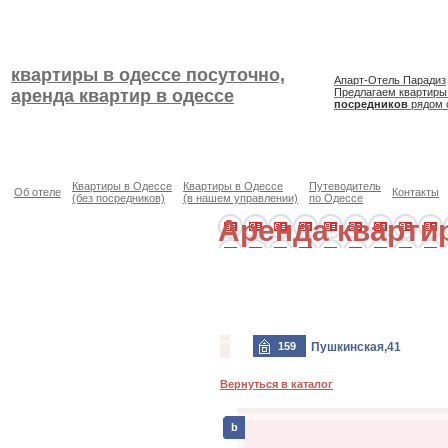
квартиры в одессе посуточно,
Апарт-Отель Парадиз
аренда квартир в одессе
Предлагаем квартиры
посредников
рядом 
Квартиры в Одессе
Квартиры в Одессе
Путеводитель
Об отеле
Контакты
(без посредников)
(в нашем управлении)
по Одессе
Аренда кварти
159
Пушкинская,41
Вернуться в каталог
b