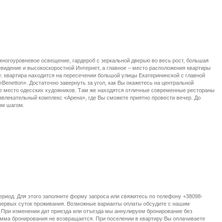
многоуровневое освещение, гардероб с зеркальной дверью во весь рост, большая
видение и высокоскоростной Интернет, а главное – место расположения квартиры
: квартира находится на пересечении большой улицы Екатерининской с главной
Benetton». Достаточно завернуть за угол, как Вы окажетесь на центральной
ое место одесских художников. Там же находятся отличные современные рестораны
азвлекательный комплекс «Арена», где Вы сможете приятно провести вечер. До
ым шагом.
ериод. Для этого заполните форму запроса или свяжитесь по телефону +38098-
 первых суток проживания. Возможные варианты оплаты обсудите с нашим
 При изменении дат приезда или отъезда мы аннулируем бронирование без
умма бронирования не возвращается. При поселении в квартиру Вы оплачиваете