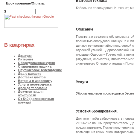
Бытовая техника
Бронирование/Оплата:
Кабельное телевидение, Интернет, м
$
Описание
Простота и свежесть обстановки это
полностью оборудованная кухня с ми
В квартирах
делают ее чрезвычайно популярной с
одесской улицей – Дерибасовской, на
площади Одессы – Греческой, а прям
Джакузи
(«Гудини», «Компот»), множество маг
Интернет
Оборудованная кухня
знаменитого Оперного театра и Прим
Стиральная машина
Спутниковое телевидение
Двд с караоке
Доставка цветов
Встреча в аэропорту
Услуги
Услуги переводчика
Аренда телефона
Документы для
Уборка квартиры производится беспла
отчетности
От $40 (долгосрочная
аренда)
Условия бронирования.
Для того чтобы забронировать понра
2155623 с нашим представителем. Дл
представителем. После получения пр
возмещения каких-либо материальных