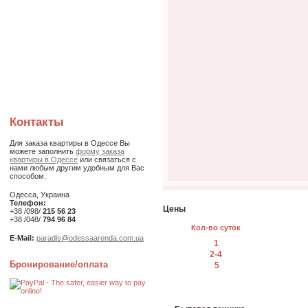
Контакты
Для заказа квартиры в Одессе Вы
можете заполнить
форму заказа
квартиры в Одессе
или связаться с
нами любым другим удобным для Вас
способом.
Одесса, Украина
Телефон:
Цены
+38 /098/
215 56 23
+38 /048/
794 96 84
Кол-во суток
E-Mail:
paradis@odessaarenda.com.ua
1
2-4
Бронирование/оплата
5