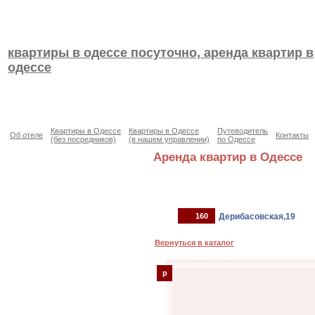
квартиры в одессе посуточно, аренда квартир в
одессе
Квартиры в Одессе
Квартиры в Одессе
Путеводитель
Об отеле
Контакты
(без посредников)
(в нашем управлении)
по Одессе
Аренда квартир в Одессе
160
Дерибасовская,19
Вернуться в каталог
p