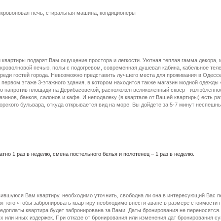
икровоновая печь, стиральная машина, кондиционеры
й квартиры подарят Вам ощущение простора и легкости. Уютная теплая гамма декора, 
кроволновой печью, полы с подогревом, современная душевая кабина, кабельное теле
реди гостей города. Невозможно представить лучшего места для проживания в Одессе
 первом этаже 3-этажного здания, в котором находится также магазин модной одежды «
о напротив площади на Дерибасовской, расположен великолепный сквер - излюбленн
азинов, банков, салонов и кафе. И неподалеку (в квартале от Вашей квартиры) есть р
орского бульвара, откуда открывается вид на море, Вы дойдете за 5-7 минут неспешн
тно 1 раз в неделю, смена постельного белья и полотенец – 1 раз в неделю.
вившуюся Вам квартиру, необходимо уточнить, свободна ли она в интересующий Вас п
я того чтобы забронировать квартиру необходимо внести аванс в размере стоимости
едоплаты квартира будет забронирована за Вами. Даты бронирования не переносятся.
 или иных издержек. При отказе от бронирования или изменения дат бронирования с