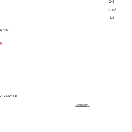
ст
2+2
2
65 m
1/3
кусом!
е
от сезона и
Заказать