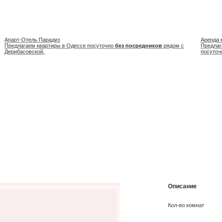
Апарт-Отель Парадиз
Аренда 
Предлагаем квартиры в Одессе посуточно
без посредников
рядом с
Предлаг
Дерибасовской.
посуточ
Описание
Кол-во комнат