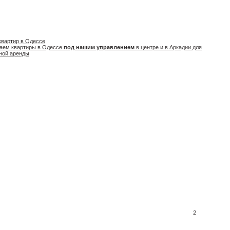
квартир в Одессе
аем квартиры в Одессе
под нашим управлением
в центре и в Аркадии для
ной аренды
2