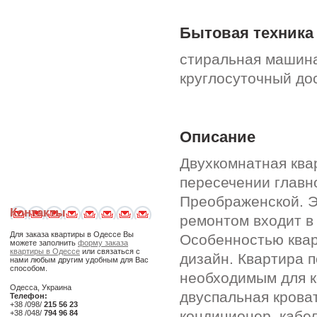
Бытовая техника
стиральная машина
круглосуточный дос
Описание
Двухкомнатная ква
пересечении главн
Преображенской. Э
Контакты
ремонтом входит в
Для заказа квартиры в Одессе Вы
Особенностью квар
можете заполнить
форму заказа
квартиры в Одессе
или связаться с
дизайн. Квартира 
нами любым другим удобным для Вас
способом.
необходимым для к
Одесса, Украина
двуспальная кроват
Телефон:
+38 /098/
215 56 23
кондиционер, кабе
+38 /048/
794 96 84