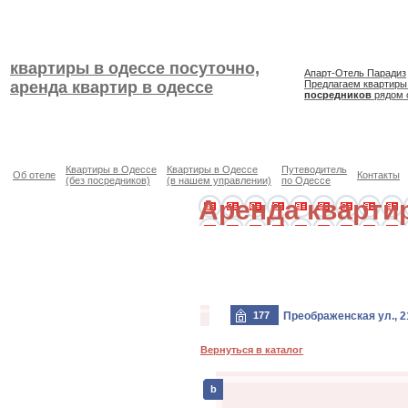
квартиры в одессе посуточно,
Апарт-Отель Парадиз
аренда квартир в одессе
Предлагаем квартиры
посредников
рядом 
Квартиры в Одессе
Квартиры в Одессе
Путеводитель
Об отеле
Контакты
(без посредников)
(в нашем управлении)
по Одессе
Аренда кварти
177
Преображенская ул., 2
Вернуться в каталог
b