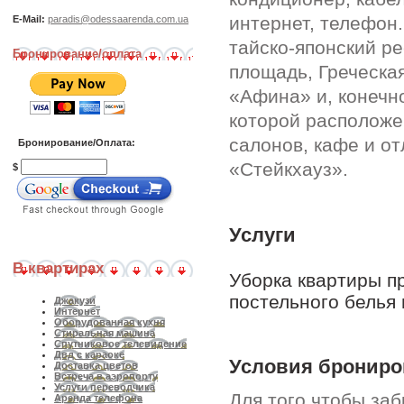
интернет, телефон
E-Mail:
paradis@odessaarenda.com.ua
тайско-японский р
Бронирование/оплата
площадь, Греческа
«Афина» и, конечно
которой расположе
салонов, кафе и от
Бронирование/Оплата:
«Стейкхауз».
$
Услуги
В квартирах
Уборка квартиры п
постельного белья 
Джакузи
Интернет
Оборудованная кухня
Стиральная машина
Спутниковое телевидение
Двд с караоке
Условия брониро
Доставка цветов
Встреча в аэропорту
Услуги переводчика
Для того чтобы за
Аренда телефона