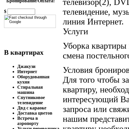
телевизор(2), DV
Бронирование/Оплата:
телевидение, муз
$
линия Интернет.
Услуги
Уборка квартиры 
В квартирах
смена постельного
Джакузи
Условия брониров
Интернет
Оборудованная
Для того чтобы 
кухня
квартиру, необход
Стиральная
машина
интересующий Вас
Спутниковое
телевидение
запроса или свяж
Двд с караоке
Доставка цветов
нашим представит
Встреча в
аэропорту
квартиру необход
Услуги переводчика