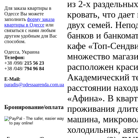
из 2-х раздельных
Для заказа квартиры в
кровать, что дае
Одессе Вы можете
заполнить
форму заказа
двух семей. Непо
квартиры в Одессе
или
связаться с нами любым
банков и банкома
другим удобным для Вас
способом.
кафе «Топ-Сендви
Одесса, Украина
множество магази
Телефон:
+38 /098/
215 56 23
расположен крас
+38 /048/
794 96 84
Академический те
E-Mail:
paradis@odessaarenda.com.ua
расстоянии наход
«Афина». В кварт
проживания длите
Бронирование/оплата
машина, микровол
холодильник, авт