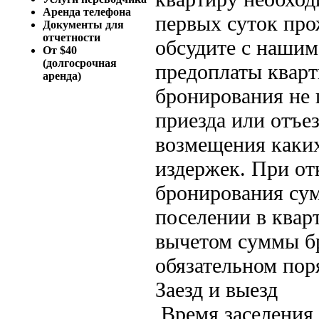
Аренда телефона
первых суток пр
Документы для
отчетности
обсудите с нашим
От $40
(долгосрочная
предоплаты кварт
аренда)
бронирования не 
приезда или отъе
возмещения каки
издержек. При от
бронирования сум
поселении в квар
вычетом суммы бр
обязательном пор
Заезд и выезд
Время заселения 