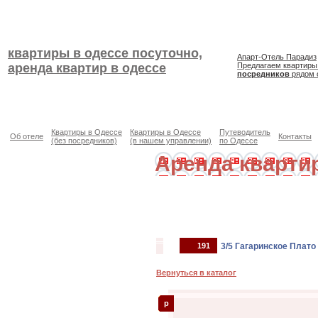
квартиры в одессе посуточно,
Апарт-Отель Парадиз
аренда квартир в одессе
Предлагаем квартиры
посредников
рядом 
Квартиры в Одессе
Квартиры в Одессе
Путеводитель
Об отеле
Контакты
(без посредников)
(в нашем управлении)
по Одессе
Аренда кварти
191
3/5 Гагаринское Плато
Вернуться в каталог
p