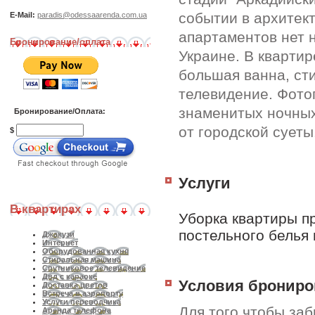
событии в архитек
E-Mail:
paradis@odessaarenda.com.ua
апартаментов нет н
Бронирование/оплата
Украине. В кварти
большая ванна, ст
телевидение. Фотог
знаменитых ночных
Бронирование/Оплата:
от городской суеты
$
Услуги
В квартирах
Уборка квартиры п
постельного белья 
Джакузи
Интернет
Оборудованная кухня
Стиральная машина
Спутниковое телевидение
Двд с караоке
Условия брониро
Доставка цветов
Встреча в аэропорту
Услуги переводчика
Для того чтобы за
Аренда телефона