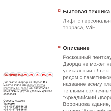
Бытовая техника
Лифт с персональн
терраса, WiFi
Описание
Роскошный пентхау
Дворца не может н
уникальный объект 
Контакты
рядом с памятником
Для заказа квартиры в Одессе Вы
название всему пла
можете заполнить
форму заказа
квартиры в Одессе
или связаться с
теплыми солнечным
нами любым другим удобным для Вас
способом.
"Аркадийский Дворе
Одесса, Украина
Воронцова здание,
Телефон:
+38 /098/
215 56 23
стадии "Аркадийски
+38 /048/
794 96 84