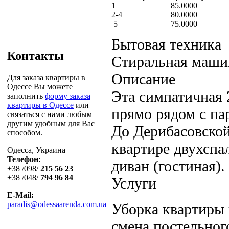
1
85.0000
2-4
80.0000
5
75.0000
Бытовая техника
Контакты
Стиральная машин
Описание
Для заказа квартиры в
Одессе Вы можете
Эта симпатичная 
заполнить
форму заказа
квартиры в Одессе
или
прямо рядом с па
связаться с нами любым
другим удобным для Вас
До Дерибасовской
способом.
квартире двухспа
Одесса, Украина
Телефон:
диван (гостиная).
+38 /098/
215 56 23
+38 /048/
794 96 84
Услуги
E-Mail:
paradis@odessaarenda.com.ua
Уборка квартиры 
смена постельного