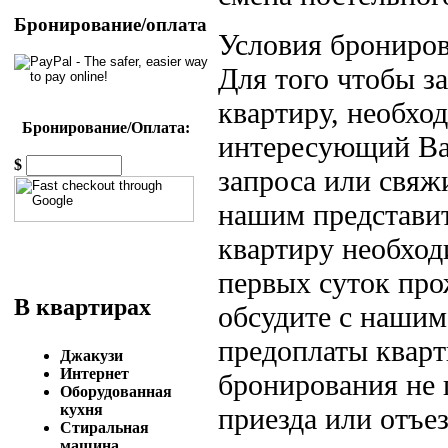
Бронирование/оплата
Условия брониров
Для того чтобы 
квартиру, необход
Бронирование/Оплата:
интересующий Вас
$
запроса или свяж
нашим представит
квартиру необход
первых суток пр
В квартирах
обсудите с нашим
предоплаты кварт
Джакузи
Интернет
бронирования не 
Оборудованная
кухня
приезда или отъе
Стиральная
машина