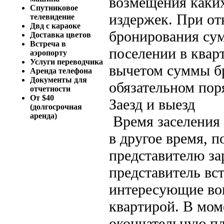
возмещения каки
Спутниковое
издержек. При от
телевидение
Двд с караоке
бронирования сум
Доставка цветов
Встреча в
поселении в квар
аэропорту
Услуги переводчика
вычетом суммы бр
Аренда телефона
Документы для
обязательном пор
отчетности
От $40
Заезд и выезд
(долгосрочная
аренда)
Время заселения 
в другое время, 
представителю за
представитель вст
интересующие воп
квартирой. В мом
окончательную пл