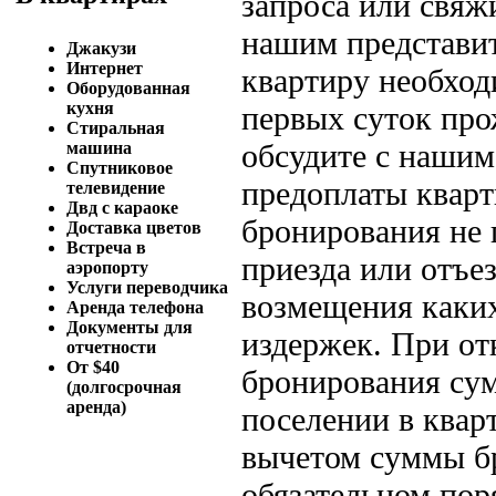
запроса или свяж
нашим представит
Джакузи
Интернет
квартиру необход
Оборудованная
кухня
первых суток пр
Стиральная
обсудите с нашим
машина
Спутниковое
предоплаты кварт
телевидение
Двд с караоке
бронирования не 
Доставка цветов
Встреча в
приезда или отъе
аэропорту
Услуги переводчика
возмещения каки
Аренда телефона
Документы для
издержек. При от
отчетности
От $40
бронирования сум
(долгосрочная
аренда)
поселении в квар
вычетом суммы бр
обязательном пор