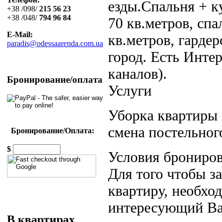
езды.Спальня + к
+38 /098/
215 56 23
+38 /048/
794 96 84
70 кв.метров, спа
E-Mail:
кв.метров, гардер
paradis@odessaarenda.com.ua
город. Есть Инте
каналов).
Бронирование/оплата
Услуги
Уборка квартиры 
смена постельного
Бронирование/Оплата:
$
Условия брониров
Для того чтобы 
квартиру, необход
интересующий Вас
В квартирах