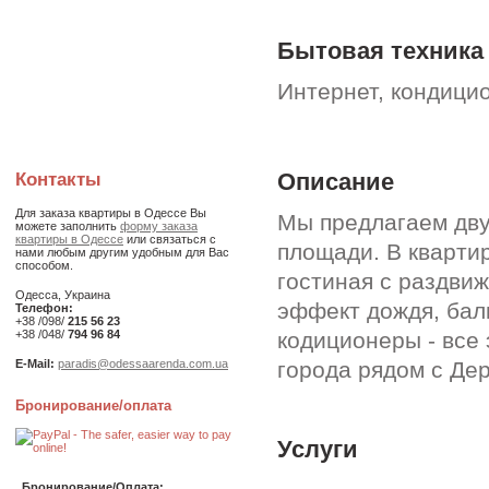
Бытовая техника
Интернет, кондици
Описание
Контакты
Для заказа квартиры в Одессе Вы
Мы предлагаем дву
можете заполнить
форму заказа
квартиры в Одессе
или связаться с
площади. В кварти
нами любым другим удобным для Вас
способом.
гостиная с раздви
Одесса, Украина
эффект дождя, бал
Телефон:
+38 /098/
215 56 23
кодиционеры - все 
+38 /048/
794 96 84
города рядом с Де
E-Mail:
paradis@odessaarenda.com.ua
Бронирование/оплата
Услуги
Бронирование/Оплата: