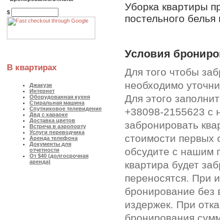
Уборка квартиры п
$
постельного белья 
Условия брониро
В квартирах
Для того чтобы за
необходимо уточни
Джакузи
Интернет
Для этого заполни
Оборудованная кухня
Стиральная машина
Спутниковое телевидение
+38098-2155623 с 
Двд с караоке
Доставка цветов
забронировать ква
Встреча в аэропорту
Услуги переводчика
стоимости первых 
Аренда телефона
Документы для
обсудите с нашим 
отчетности
От $40 (долгосрочная
аренда)
квартира будет за
переносятся. При 
бронирование без 
издержек. При отк
бронирования сумм