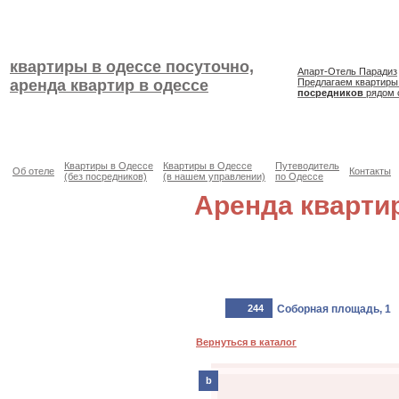
квартиры в одессе посуточно,
Апарт-Отель Парадиз
аренда квартир в одессе
Предлагаем квартиры
посредников
рядом 
Квартиры в Одессе
Квартиры в Одессе
Путеводитель
Об отеле
Контакты
(без посредников)
(в нашем управлении)
по Одессе
Аренда кварти
244
Соборная площадь, 1
Вернуться в каталог
b