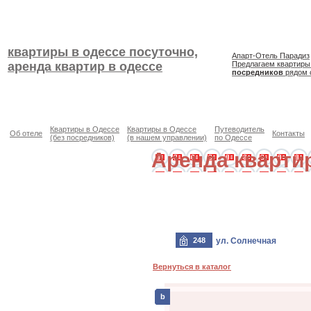
квартиры в одессе посуточно,
Апарт-Отель Парадиз
аренда квартир в одессе
Предлагаем квартиры
посредников
рядом 
Квартиры в Одессе
Квартиры в Одессе
Путеводитель
Об отеле
Контакты
(без посредников)
(в нашем управлении)
по Одессе
Аренда кварти
248
ул. Солнечная
Вернуться в каталог
b