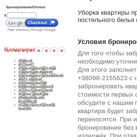
Бронирование/Оплата:
Уборка квартиры п
$
постельного белья 
Условия брониро
В квартирах
Для того чтобы за
необходимо уточни
Джакузи
Интернет
Для этого заполни
Оборудованная кухня
Стиральная машина
Спутниковое телевидение
+38098-2155623 с 
Двд с караоке
Доставка цветов
забронировать ква
Встреча в аэропорту
Услуги переводчика
стоимости первых 
Аренда телефона
Документы для
обсудите с нашим 
отчетности
От $40 (долгосрочная
аренда)
квартира будет за
переносятся. При 
бронирование без 
издержек. При отк