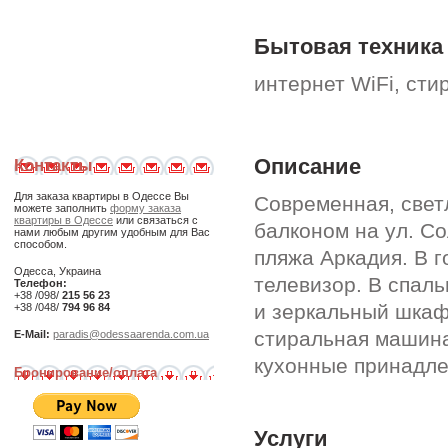
Бытовая техника
интернет WiFi, ст
Описание
Контакты
Для заказа квартиры в Одессе Вы
Современная, свет
можете заполнить
форму заказа
квартиры в Одессе
или связаться с
балконом на ул. С
нами любым другим удобным для Вас
способом.
пляжа Аркадия. В 
Одесса, Украина
телевизор. В спал
Телефон:
+38 /098/
215 56 23
и зеркальный шкаф.
+38 /048/
794 96 84
стиральная машина
E-Mail:
paradis@odessaarenda.com.ua
кухонные принадле
Бронирование/оплата
Услуги